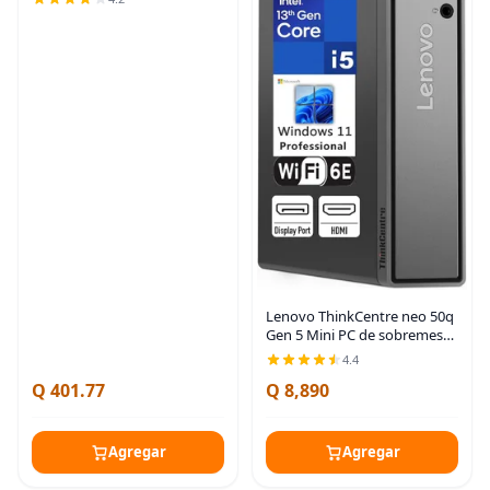
con Windows - Teclas
silenciosas - Diseño de
tamaño completo con
Lenovo ThinkCentre neo 50q
Gen 5 Mini PC de sobremesa,
Intel Core i5-13420H de 8
4.4
núcleos, 8 GB DDR5 RAM, 512
Q 401.77
Q 8,890
GB SSD, WiFi 6E, Bluetooth
5.3,
Agregar
Agregar