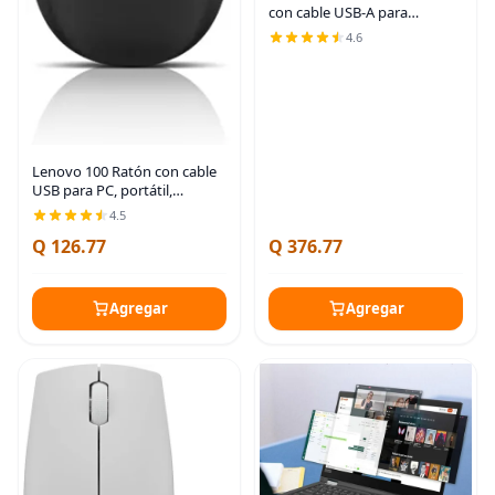
con cable USB-A para
PC/portátil, cancelación de
4.6
ruido AI a través de la
aplicación, 4.94 oz ligeros,
auriculares
Lenovo 100 Ratón con cable
USB para PC, portátil,
ordenador con Windows -
4.5
Tamaño completo - Diseño
Q 126.77
Q 376.77
ambidiestro - 3 botones -
Sensor óptico rojo –
Agregar
Agregar