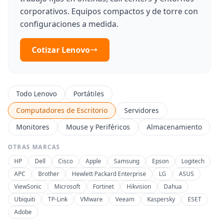
corporativos. Equipos compactos y de torre con
configuraciones a medida.
Cotizar Lenovo
Todo Lenovo
Portátiles
Computadores de Escritorio
Servidores
Monitores
Mouse y Periféricos
Almacenamiento
OTRAS MARCAS
HP
Dell
Cisco
Apple
Samsung
Epson
Logitech
APC
Brother
Hewlett Packard Enterprise
LG
ASUS
ViewSonic
Microsoft
Fortinet
Hikvision
Dahua
Ubiquiti
TP-Link
VMware
Veeam
Kaspersky
ESET
Adobe