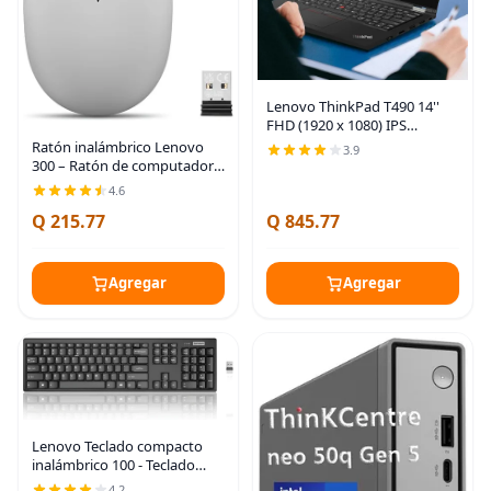
Lenovo ThinkPad T490 14''
FHD (1920 x 1080) IPS
Computadora Portátil de
Ratón inalámbrico Lenovo
3.9
Negocios, Computadora
300 – Ratón de computadora
Notebook PC con Procesador
para PC, portátil con
4.6
Intel Core i5-8365U, 16 GB
Windows – Diseño
Q 215.77
Q 845.77
ambidiestro – Receptor Nano
USB de 2.4 GHz – 12 meses
de
Agregar
Agregar
Lenovo Teclado compacto
inalámbrico 100 - Teclado
inalámbrico para PC y portátil
4.2