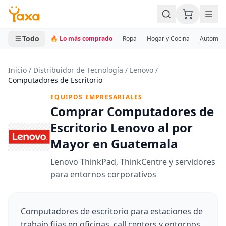
MINI CARRITO
0 productos
Todo
🔥 Lo más comprado
Ropa
Hogar y Cocina
Automotr
Inicio
/
Distribuidor de Tecnología
/
Lenovo
/
Computadores de Escritorio
EQUIPOS EMPRESARIALES
Comprar Computadores de
Escritorio Lenovo al por
Mayor en Guatemala
Lenovo ThinkPad, ThinkCentre y servidores
para entornos corporativos
Computadores de escritorio para estaciones de
trabajo fijas en oficinas, call centers y entornos