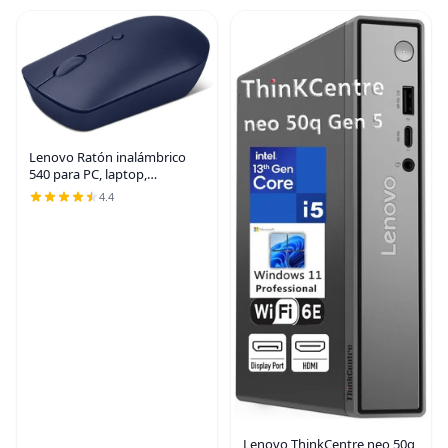
Lenovo Ratón inalámbrico
540 para PC, laptop,
computadora con Windows o
4.4
Chrome OS - Receptor de
emparejamiento inalámbrico
USB-C de 2.4 GHz - Tamaño
Lenovo ThinkCentre neo 50q