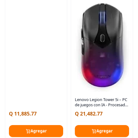
Lenovo Legion Tower 5i – PC
de juegos con IA - Procesador
Intel® Core Ultra 7 265F –
Q 11,885.77
Q 21,482.77
Gráficos NVIDIA® GeForce
RTX™ 5060 Ti – 16 GB de
memoria – 1 TB
Agregar
Agregar