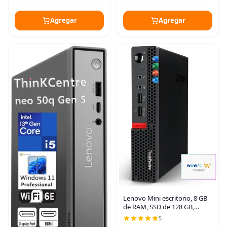
SSD de 1 TB, HDMI,
Agregar
Agregar
Lenovo Mini escritorio, 8 GB
de RAM, SSD de 128 GB,
procesador AMD, puertos de
5
doble pantalla, Wi-Fi,