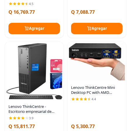
16 GB de RAM, bolígrafo de
4.5
yoga | Copilot PC AMD Ryzen
Q 16,769.77
Q 7,088.77
AI 5 340 Processor, WUXGA
TouchDisplay,
Agregar
Agregar
Lenovo ThinkCentre Mini
Desktop PC with AMD
Processor & Graphics, 8GB
4.4
DDR4 RAM, 1TB SSD,
Lenovo ThinkCentre -
Windows 11, Wi-Fi, Bluetooth,
Escritorio empresarial de
2X DisplayPort, RJ-45 Port,
factor de forma pequeño,
3.9
Intel Core i7-13620H de 13ª
Q 15,811.77
Q 5,300.77
generación, DDR5 de 32 GB,