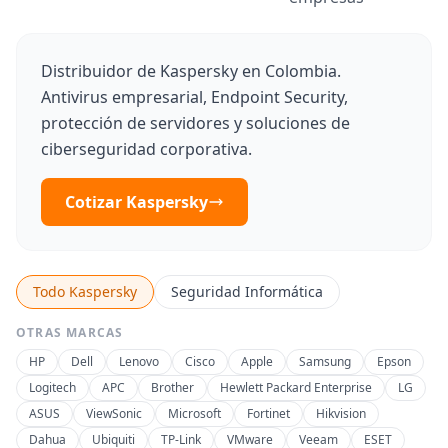
Distribuidor de Kaspersky en Colombia.
Antivirus empresarial, Endpoint Security,
protección de servidores y soluciones de
ciberseguridad corporativa.
Cotizar Kaspersky
Todo Kaspersky
Seguridad Informática
OTRAS MARCAS
HP
Dell
Lenovo
Cisco
Apple
Samsung
Epson
Logitech
APC
Brother
Hewlett Packard Enterprise
LG
ASUS
ViewSonic
Microsoft
Fortinet
Hikvision
Dahua
Ubiquiti
TP-Link
VMware
Veeam
ESET