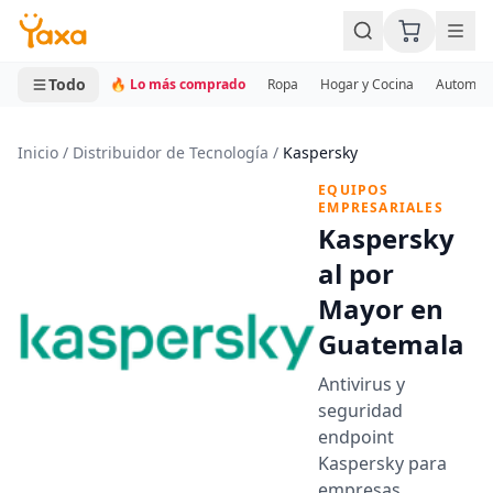
MINI CARRITO
0 productos
Todo
🔥 Lo más comprado
Ropa
Hogar y Cocina
Automotr
Inicio
/
Distribuidor de Tecnología
/
Kaspersky
EQUIPOS
EMPRESARIALES
Kaspersky
al por
Mayor en
Guatemala
Antivirus y
seguridad
endpoint
Kaspersky para
empresas