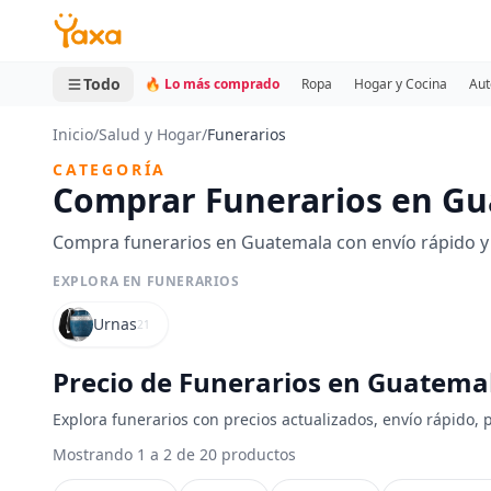
MINI CARRITO
0 productos
Todo
🔥 Lo más comprado
Ropa
Hogar y Cocina
Aut
Inicio
/
Salud y Hogar
/
Funerarios
CATEGORÍA
Comprar Funerarios en G
Compra funerarios en Guatemala con envío rápido y 
EXPLORA EN FUNERARIOS
Urnas
21
Precio de Funerarios en Guatema
Explora funerarios con precios actualizados, envío rápido,
Mostrando 1 a 2 de 20 productos