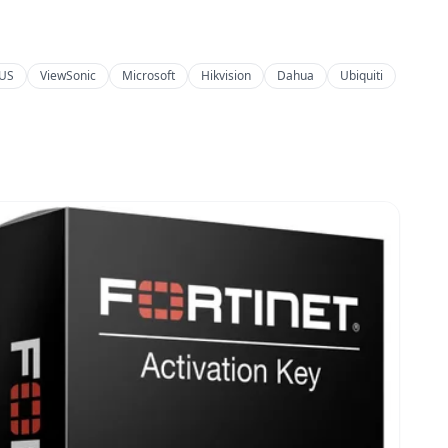
US
ViewSonic
Microsoft
Hikvision
Dahua
Ubiquiti