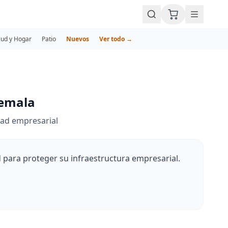
lud y Hogar
Patio
Nuevos
Ver todo →
temala
dad empresarial
d para proteger su infraestructura empresarial.