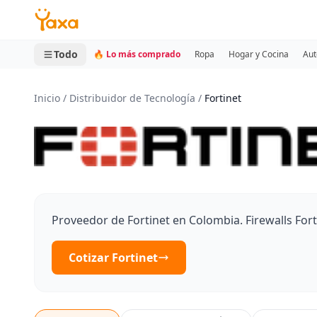
MINI CARRITO
0 productos
Todo
🔥 Lo más comprado
Ropa
Hogar y Cocina
Aut
Inicio
/
Distribuidor de Tecnología
/
Fortinet
Proveedor de Fortinet en Colombia. Firewalls Fort
Cotizar Fortinet