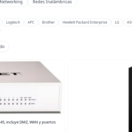
 Networking
Redes Inalámbricas
Logitech
APC
Brother
Hewlett Packard Enterprise
LG
AS
ido
RJ45, incluye DMZ, WAN y puertos