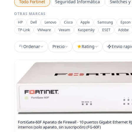
Todo Fortinet
Seguridad Informática
Switches y
OTRAS MARCAS
HP
Dell
Lenovo
Cisco
Apple
Samsung
Epson
TP-Link
VMware
Veeam
Kaspersky
ESET
Adobe
Ordenar
Precio
Rating
Envio rap
FortiGate-60F Aparato de Firewall - 10 puertos Gigabit Ethernet 
internos (solo aparato, sin suscripción) (FG-60F)