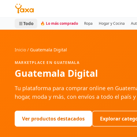
MINI CARRITO
0 productos
Todo
🔥 Lo más comprado
Ropa
Hogar y Cocina
Aut
Inicio
/
Guatemala Digital
MARKETPLACE EN GUATEMALA
Guatemala Digital
Tu plataforma para comprar online en Guatema
hogar, moda y más, con envíos a todo el país y
Ver productos destacados
Explorar categ