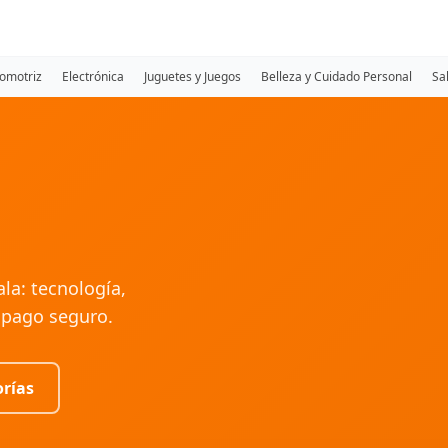
omotriz
Electrónica
Juguetes y Juegos
Belleza y Cuidado Personal
Sa
la: tecnología,
 pago seguro.
orías