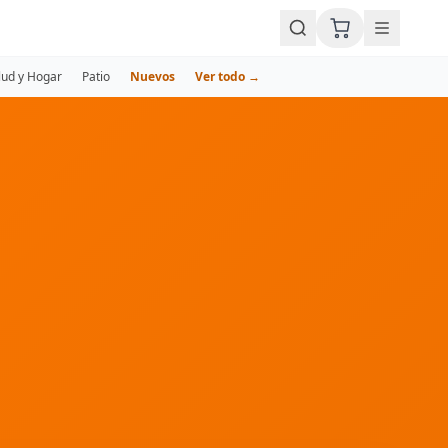
lud y Hogar
Patio
Nuevos
Ver todo →