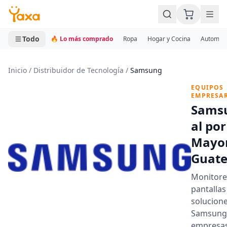
MINI CARRITO
0 productos
Todo
🔥 Lo más comprado
Ropa
Hogar y Cocina
Automotr
Inicio
/
Distribuidor de Tecnología
/
Samsung
EQUIPOS
EMPRESAR
Sams
al por
Mayo
Guat
Monitore
pantallas
solucion
Samsung
empresa