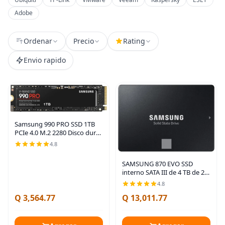
Adobe
Ordenar
Precio
Rating
Envio rapido
Samsung 990 PRO SSD 1TB
PCIe 4.0 M.2 2280 Disco duro
interno de estado sólido,
4.8
velocidades de lectura
secuencial de hasta 7,450
SAMSUNG 870 EVO SSD
MB/s para
interno SATA III de 4 TB de 2.5
pulgadas (MZ-77E4T0B/AM),
4.8
color negro | SATA Internal
Q 3,564.77
Q 13,011.77
Solid State Drive, Upgrade PC
or Laptop