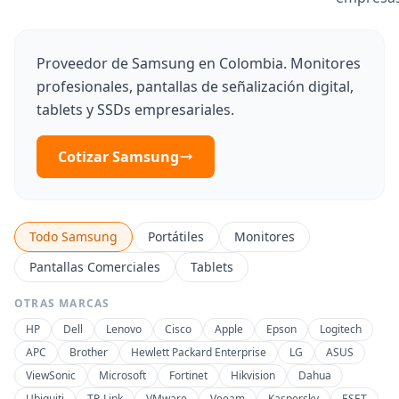
Proveedor de Samsung en Colombia. Monitores
profesionales, pantallas de señalización digital,
tablets y SSDs empresariales.
Cotizar Samsung
Todo Samsung
Portátiles
Monitores
Pantallas Comerciales
Tablets
OTRAS MARCAS
HP
Dell
Lenovo
Cisco
Apple
Epson
Logitech
APC
Brother
Hewlett Packard Enterprise
LG
ASUS
ViewSonic
Microsoft
Fortinet
Hikvision
Dahua
Ubiquiti
TP-Link
VMware
Veeam
Kaspersky
ESET