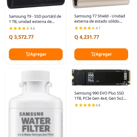
Samsung T7 Shield - Unidad
Samsung T9 - SSD portátil de
externa de estado sólido
1 TB, unidad externa de
portátil USB 3.2 de 1 TB,
estado sólido USB 3.2 Gen
4.7
4.6
resistente al agua IP65,
2x2, velocidades de lectura
Q 3,572.77
Q 4,231.77
compatible con
secuencial de hasta 2,000
PC/Mac/Android/Consolas de
MB/s para Negro
Agregar
Agregar
Samsung 990 EVO Plus SSD
1TB, PCIe Gen 4x4, Gen 5x2
M.2 2280, velocidades de
4.8
hasta 7,150 MB/s,
actualización de
almacenamiento para
PC/Laptops,