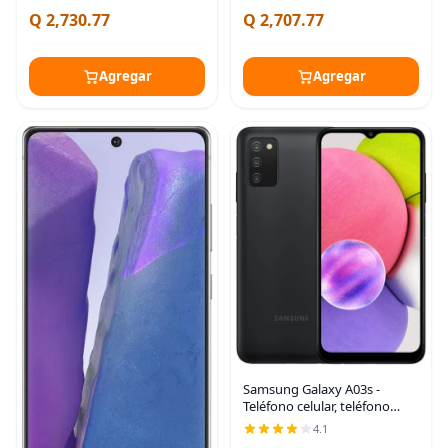
procesador Intel Celeron
Q 2,730.77
Q 2,707.77
N4500, 4 GB de RAM, 64 GB
de almacenamiento,
ChromeOS,
Agregar
Agregar
Samsung Galaxy A03s -
Teléfono celular, teléfono
inteligente Android
4.1
desbloqueado de fábrica