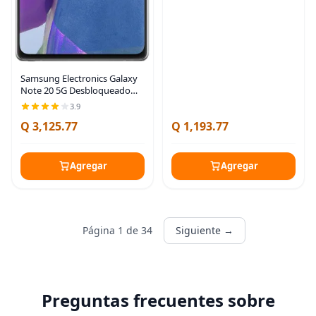
AT&T GSM, 32GB, batería de
larga duración,
Samsung Electronics Galaxy
Note 20 5G Desbloqueado
Teléfono Celular Android |
3.9
Versión de EE.UU. | 128GB de
Q 3,125.77
Q 1,193.77
Almacenamiento |
Smartphone para Juegos
Agregar
Agregar
Página 1 de 34
Siguiente →
Preguntas frecuentes sobre