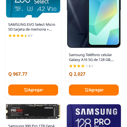
SAMSUNG EVO Select Micro
SD tarjeta de memoria +
adaptador, 256 GB
4.7
microSDXC 130 MB/s Full HD
y 4K UHD, UHS-I, U3, A2, V30,
almacenamiento ampliado
Samsung Teléfono celular
Galaxy A16 5G de 128 GB,
teléfono inteligente Android
4.1
desbloqueado, pantalla
Q 967.77
Q 2,027
AMOLED grande, diseño
duradero, carga súper
Agregar
Agregar
Samsung 990 Pro 1TB Gen4