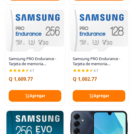
Samsung PRO Endurance -
Samsung PRO Endurance -
Tarjeta de memoria
Tarjeta de memoria
MicroSDXC de 256 GB con
MicroSDXC de 128 GB con
4.7
4.7
adaptador para cámara de
adaptador para cámara de
Q 1,609.77
Q 1,002.77
salpicadero, cámara corporal
tablero, cámara corporal y
y cámara de seguridad,
cámara de seguridad – Clase
Agregar
Agregar