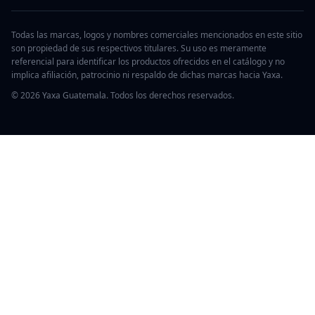
Todas las marcas, logos y nombres comerciales mencionados en este sitio
son propiedad de sus respectivos titulares. Su uso es meramente
referencial para identificar los productos ofrecidos en el catálogo y no
implica afiliación, patrocinio ni respaldo de dichas marcas hacia Yaxa.
© 2026 Yaxa Guatemala. Todos los derechos reservados.