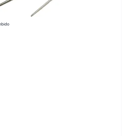
mbido