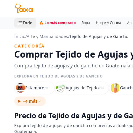
MINI CARRITO
0 productos
Todo
🔥 Lo más comprado
Ropa
Hogar y Cocina
Aut
Inicio
/
Arte y Manualidades
/
Tejido de Agujas y de Gancho
CATEGORÍA
Comprar Tejido de Agujas
Compra tejido de agujas y de gancho en Guatemala co
EXPLORA EN TEJIDO DE AGUJAS Y DE GANCHO
Estambre
Agujas de Tejido
Gancho
709
494
+4 más
Precio de Tejido de Agujas y de 
Explora tejido de agujas y de gancho con precios actualizad
Guatemala.