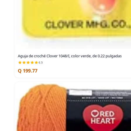
Aguja de croché Clover 1048/I, color verde, de 0.22 pulgadas
4.9
Q 199.77