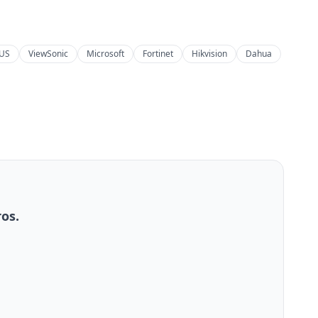
US
ViewSonic
Microsoft
Fortinet
Hikvision
Dahua
os.