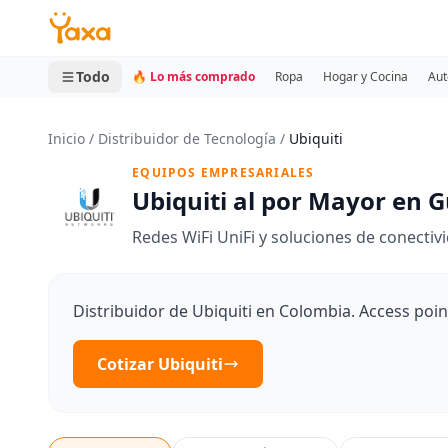
MINI CARRITO
0 productos
Todo
🔥 Lo más comprado
Ropa
Hogar y Cocina
Aut
Inicio
/
Distribuidor de Tecnología
/
Ubiquiti
EQUIPOS EMPRESARIALES
Ubiquiti al por Mayor en 
Redes WiFi UniFi y soluciones de conecti
Distribuidor de Ubiquiti en Colombia. Access poin
Cotizar Ubiquiti