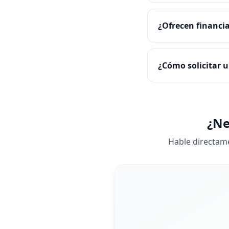
¿Ofrecen financi
¿Cómo solicitar u
¿Ne
Hable directame