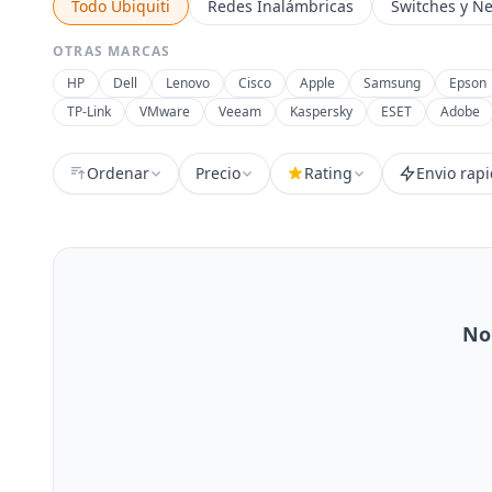
Todo Ubiquiti
Redes Inalámbricas
Switches y N
OTRAS MARCAS
HP
Dell
Lenovo
Cisco
Apple
Samsung
Epson
TP-Link
VMware
Veeam
Kaspersky
ESET
Adobe
Ordenar
Precio
Rating
Envio rap
No