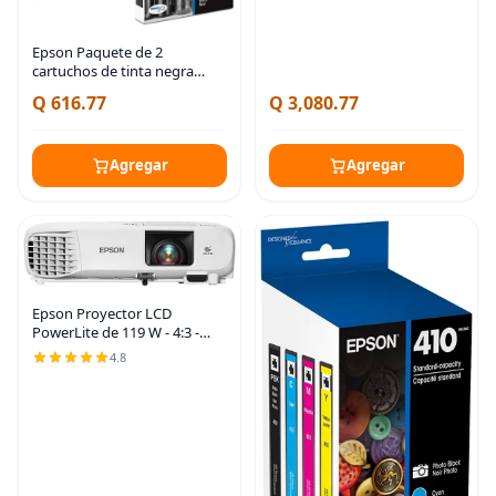
básica ideal para el Negro
Epson Paquete de 2
cartuchos de tinta negra
822XL | Funciona con WF-
Q 616.77
Q 3,080.77
3820, WF-3823, WF-4820, WF-
4830, WF-4833, WF-4834
Agregar
Agregar
Epson Proyector LCD
PowerLite de 119 W - 4:3 -
Montaje en techo
4.8