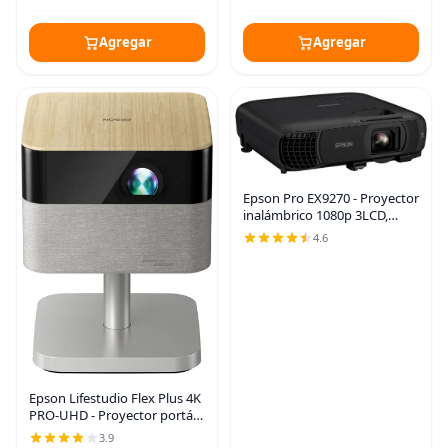
Agregar
Agregar
Epson Pro EX9270 - Proyector
inalámbrico 1080p 3LCD,
4,100 lúmenes de color y
4.6
brillo blanco, Apple AirPlay,
Miracast, transmisión desde
teléfono y
Epson Lifestudio Flex Plus 4K
PRO-UHD - Proyector portátil
de estilo de vida, 1000
3.9