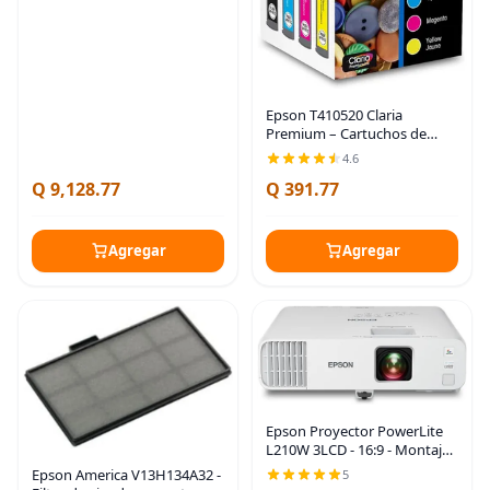
Epson T410520 Claria
Premium – Cartuchos de
tinta para impresoras, varios
4.6
colores por paquete
Q 9,128.77
Q 391.77
Agregar
Agregar
Epson Proyector PowerLite
L210W 3LCD - 16:9 - Montaje
en techo
Epson America V13H134A32 -
5