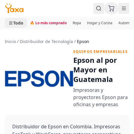
MINI CARRITO
0 productos
Todo
🔥 Lo más comprado
Ropa
Hogar y Cocina
Automotr
Inicio
/
Distribuidor de Tecnología
/
Epson
EQUIPOS EMPRESARIALES
Epson al por
Mayor en
Guatemala
Impresoras y
proyectores Epson para
oficinas y empresas
Distribuidor de Epson en Colombia. Impresoras