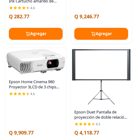
Ink Cartucho amarillo de
capacidad estándar (T822420-
4.6
S) funciona con Workforce
Q 282.77
Q 9,246.77
Pro WF-3820,3823, 4820,
4830, 4833, 4834
Agregar
Agregar
Epson Home Cinema 980
Proyector 3LCD de 3 chips
1080p, 4,000 lúmenes de
4.6
brillo de color y blanco,
transmisión/juegos/cine en
casa, altavoz
Epson Duet Pantalla de
proyección de doble relación
de aspecto de 80 pulgadas
4.5
Q 9,909.77
Q 4,118.77