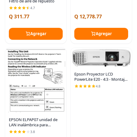
Filtro de aire de repuesto
4.7
Q 311.77
Q 12,778.77
Agregar
Agregar
Epson Proyector LCD
PowerLite E20 - 4:3 - Montaje
en techo - Blanco
4.8
EPSON ELPAP07 unidad de
LAN inalámbrica para
proyector
3.8