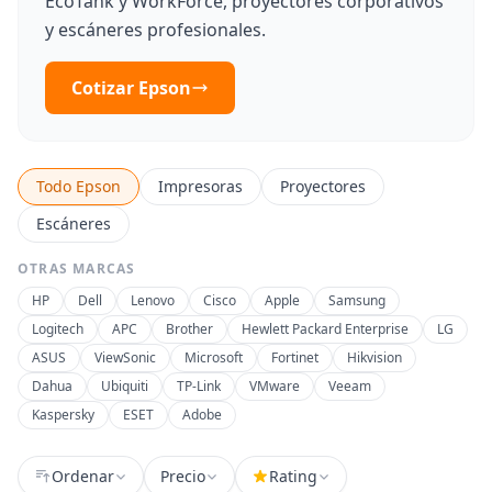
EcoTank y WorkForce, proyectores corporativos
y escáneres profesionales.
Cotizar Epson
Todo Epson
Impresoras
Proyectores
Escáneres
OTRAS MARCAS
HP
Dell
Lenovo
Cisco
Apple
Samsung
Logitech
APC
Brother
Hewlett Packard Enterprise
LG
ASUS
ViewSonic
Microsoft
Fortinet
Hikvision
Dahua
Ubiquiti
TP-Link
VMware
Veeam
Kaspersky
ESET
Adobe
Ordenar
Precio
Rating