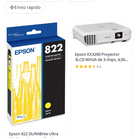
Envio rapido
Epson EX3290 Proyector
3LCD WXGA de 3 chips, 4,000
lúmenes de alto brillo de
4.4
color, 4,000 lúmenes de brillo
blanco, 2 x HDMI, altavoz
incorporado |
Epson 822 DURABrite Ultra