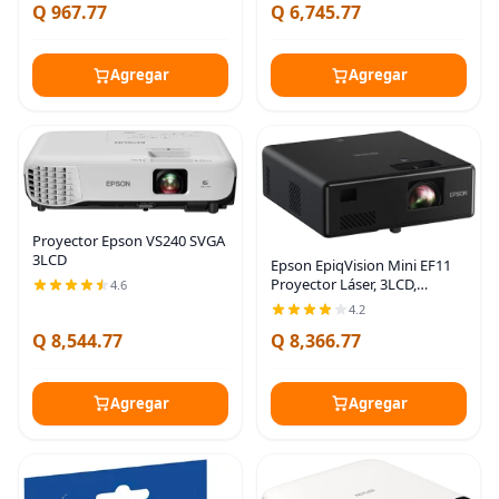
Q 967.77
Q 6,745.77
Agregar
Agregar
Proyector Epson VS240 SVGA
3LCD
Epson EpiqVision Mini EF11
Proyector Láser, 3LCD,
4.6
Portátil, Full HD 1080p, 1000
4.2
lúmenes de brillo de color y
Q 8,544.77
Q 8,366.77
blanco, Altavoz Integrado,
Compatible
Agregar
Agregar