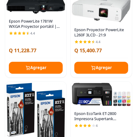
Epson PowerLite 1781W
WXGA Proyector portátil |
Epson Proyector PowerLite
Proyector inalámbrico de 3
4.4
L260F 3LCD - 21:9
chips 3LCD 3200 lúmenes en
color y brillo blanco para
4.4
negocios con
Q 11,228.77
Q 15,400.77
Agregar
Agregar
Epson EcoTank ET-2800
Impresora Supertank
inalámbrica a color todo en
4
uno sin cartuchos con
escaneo y copia, la impresora