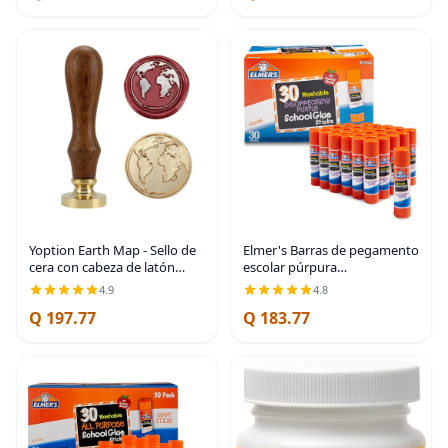
Recorte de
Yoption Earth Map - Sello de
Elmer's Barras de pegamento
cera con cabeza de latón
escolar púrpura
vintage con mango de
desaparecidas, lavables, 0.27
4.9
4.8
madera, sello de cera para
onzas, 30 unidades, pósters,
Q 197.77
Q 183.77
invitaciones de boda, sobres,
regreso a la escuela, paquete
regalos,
a granel para