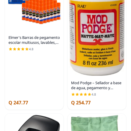
Elmer's Barras de pegamento
escolar multiusos, lavables,
0.76 onzas, 30 unidades, artes
4.8
y manualidades, marca #1
para profesores
Mod Podge – Sellador a base
de agua, pegamento y
acabado (8 onzas), CS11301
4.8
acabado mate
Q 247.77
Q 254.77