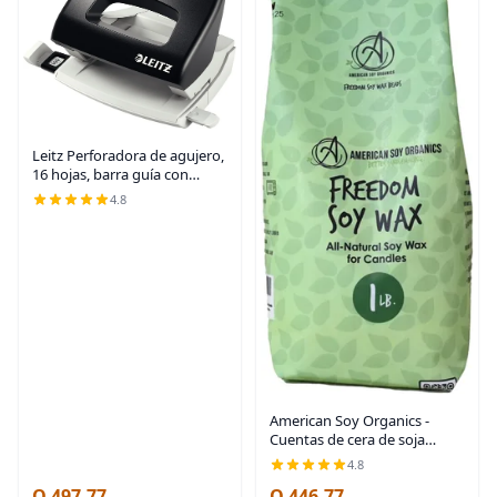
Leitz Perforadora de agujero,
16 hojas, barra guía con
marcas de formato, metal y
4.8
plástico, gama NeXXt,
50380095 - Negro
American Soy Organics -
Cuentas de cera de soja
Freedom de 1 libra para
4.8
hacer velas - Cuentas de cera
Q 497.77
Q 446.77
para microondas -