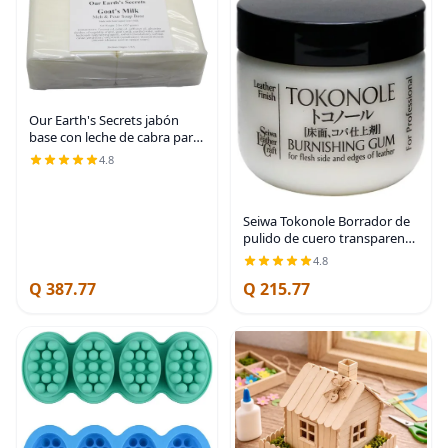
Our Earth's Secrets jabón
base con leche de cabra para
derretir y verter, 2 lb
4.8
Seiwa Tokonole Borrador de
pulido de cuero transparente
(120g)
4.8
Q 387.77
Q 215.77