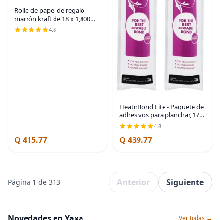
Rollo de papel de regalo
marrón kraft de 18 x 1,800
pulgadas (150 pies), papel de
4.8
construcción y embalaje
100% reciclable para
manualidades para uso
HeatnBond Lite - Paquete de
adhesivos para planchar, 17
pulgadas x 5.25 yardas,
4.8
(paquete de 2)
Q 415.77
Q 439.77
Anterior
Siguiente
Página 1 de 313
Novedades en Yaxa
Ver todas →