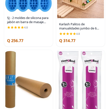
SJ - 2 moldes de silicona para
jabón en barra de masaje
Karlash Palitos de
para hacer jabones, hechos a
4.8
manualidades jumbo de 6
mano, antiadherentes y sin
pulgadas de longitud
4.8
BPA (azul y verde menta)
(paquete de 100)
Q 256.77
Q 314.77