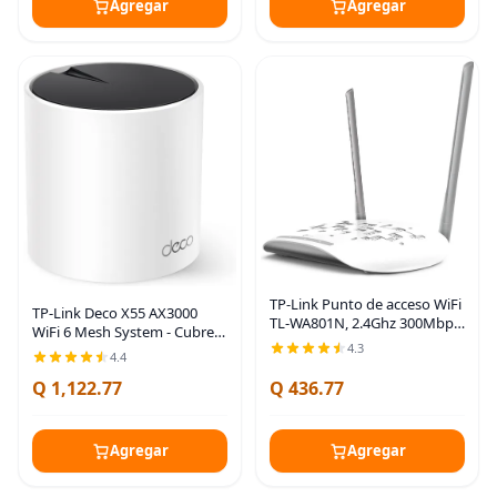
Agregar
Agregar
TP-Link Punto de acceso WiFi
TP-Link Deco X55 AX3000
TL-WA801N, 2.4Ghz 300Mbps,
WiFi 6 Mesh System - Cubre
soporta multi-
4.3
hasta 2500 pies cuadrados,
4.4
SSID/cliente/extensor de
reemplaza el enrutador y
alcance, 2 antenas fijas,
Q 1,122.77
Q 436.77
extensor inalámbrico, 3
inyector PoE pasivo incluido
puertos Gigabit,
Agregar
Agregar