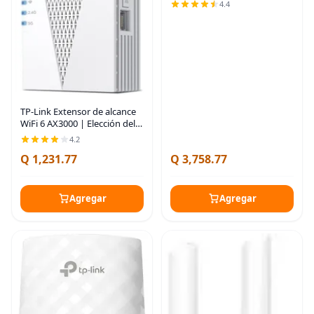
de malla para todo el hogar |
4.4
6-Stream 10 Gbps, 4 puertos
de 2.5G con cable Backhaul, 4
TP-Link Extensor de alcance
WiFi 6 AX3000 | Elección del
editor de PCMag | Repetidor
4.2
inalámbrico de doble banda
Q 1,231.77
Q 3,758.77
con puerto Ethernet | Hasta
2400
Agregar
Agregar