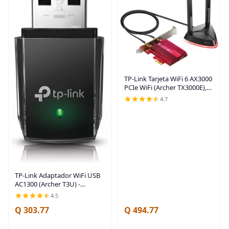
TP-Link Tarjeta WiFi 6 AX3000
PCIe WiFi (Archer TX3000E),
hasta 2400 Mbps, Bluetooth
4.7
5.3, 802.11AX Adaptador
inalámbrico de doble banda
con MU-MIMO,
TP-Link Adaptador WiFi USB
AC1300 (Archer T3U) -
Adaptador de red
4.5
inalámbrica de doble banda
Q 303.77
Q 494.77
2.4G/5G para PC de escritorio,
MU-MIMO WiFi Dongle, USB