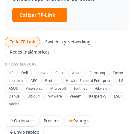
Cotizar TP-Link
Todo TP-Link
Switches y Networking
Redes Inalámbricas
OTRAS MARCAS
HP
Dell
Lenovo
Cisco
Apple
Samsung
Epson
Logitech
APC
Brother
Hewlett Packard Enterprise
LG
ASUS
ViewSonic
Microsoft
Fortinet
Hikvision
Dahua
Ubiquiti
VMware
Veeam
Kaspersky
ESET
Adobe
Ordenar
Precio
Rating
Envio rapido