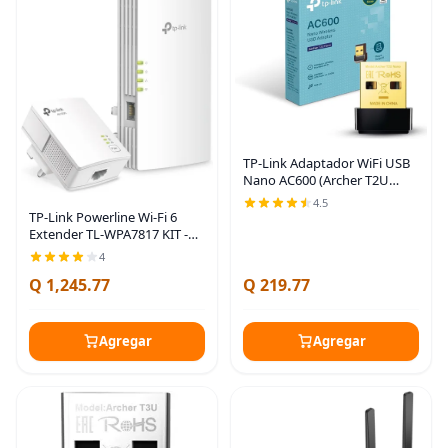
TP-Link Adaptador WiFi USB
Nano AC600 (Archer T2U
Nano)- Transceptor de red
4.5
inalámbrica de doble banda
TP-Link Powerline Wi-Fi 6
2.4G/5G para PC de escritorio,
Extender TL-WPA7817 KIT -
tamaño de
Incluye adaptador de red
4
Ethernet Powerline AV1000 y
Q 1,245.77
Q 219.77
extensor de Wi-Fi de doble
banda AX1500,
Agregar
Agregar