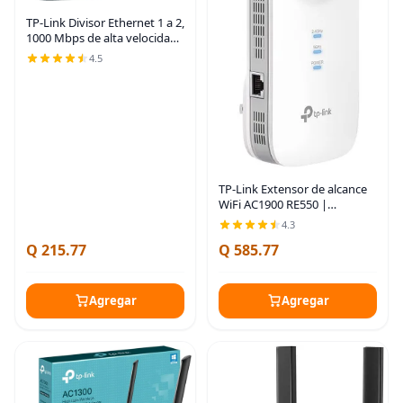
TP-Link Divisor Ethernet 1 a 2,
1000 Mbps de alta velocidad
de doble puerto divisor de
4.5
Internet, compatible con
Cat8/7/6/5e/5, cables USB-C y
TP-Link Extensor de alcance
WiFi AC1900 RE550 |
Amplificador repetidor
4.3
inalámbrico de doble banda
Q 215.77
Q 585.77
con puerto Gigabit Ethernet
| Hasta 2200 pies
Agregar
Agregar