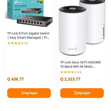
TP-Link 8 Port Gigabit Switch
| Easy Smart Managed | Plug
& Play | Lifetime Protection |
4.7
Desktop/ Wall-Mount |
Sturdy Metal w/ Shielded
Ports |
TP-Link Deco XE75 AXE5400
Tri-Band WiFi 6E Mesh
System - Cubre hasta 5500
4.4
pies cuadrados, reemplaza el
Q 436.77
Q 2,323.77
enrutador y extensor WiFi,
malla impulsada
Agregar
Agregar