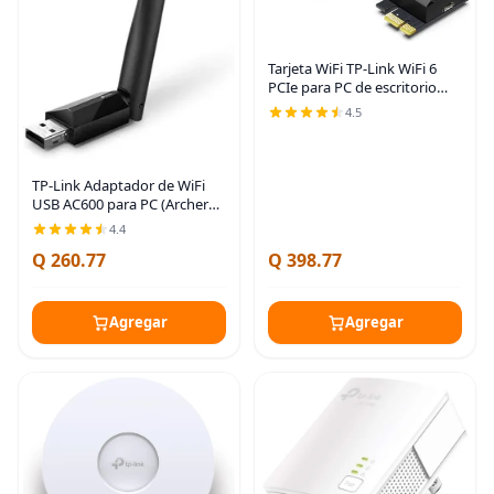
Tarjeta WiFi TP-Link WiFi 6
PCIe para PC de escritorio
AX3000 (Archer TX55E),
4.5
Bluetooth 5.2, WPA3,
adaptador inalámbrico de
doble banda 802.11ax con
TP-Link Adaptador de WiFi
USB AC600 para PC (Archer
T2U PLUS) - Adaptador de
4.4
red inalámbrica para
Q 260.77
Q 398.77
escritorio con 2.4GHz, antena
de doble banda de
Agregar
Agregar