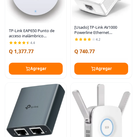
[Usado] TP-Link AV1000
TP-Link EAP650 Punto de
Powerline Ethernet
acceso inalámbrico
adaptador (TL-PA7017) -
4.2
ultradelgado | Omada True
Puerto Gigabit, enchufe y
4.4
WiFi 6 AX3000 | Adaptador
reproducción, Ethernet sobre
Q 1,377.77
Q 740.77
de corriente incluido | Malla,
potencia, tamaño nano,
roaming sin
Agregar
Agregar