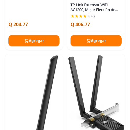
TP-Link Extensor WiFi
AC1200, Mejor Elección de
Presupuesto 2023 de
4.2
Engadget, Amplificador de
Q 204.77
Q 406.77
Señal de 1.2Gbps para el
Hogar, Doble Banda
Agregar
Agregar