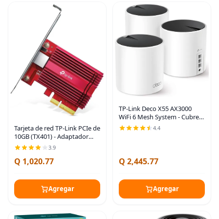
TP-Link Deco X55 AX3000
WiFi 6 Mesh System - Cubre
hasta 6500 pies cuadrados,
Tarjeta de red TP-Link PCIe de
4.4
reemplaza el enrutador y
10GB (TX401) - Adaptador
extensor inalámbricos, 3
PCIe a Ethernet de 10 Gigabit,
3.9
puertos Gigabit por
compatible con Windows
Q 1,020.77
Q 2,445.77
11/10/8.1/8/7, Servidores
Agregar
Agregar