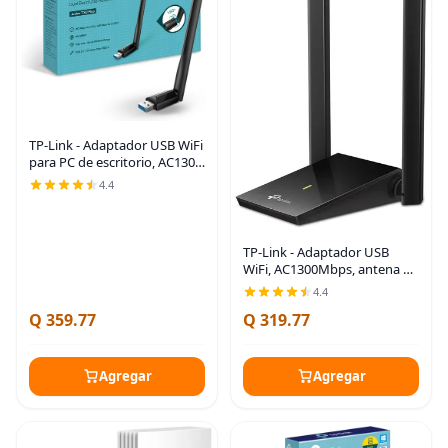
TP-Link - Adaptador USB WiFi
para PC de escritorio, AC1300
USB 3.0, adaptador de red
4.4
inalámbrica de doble banda
con antena de alta ganancia
(Archer
TP-Link - Adaptador USB
WiFi, AC1300Mbps, antena de
alta ganancia de doble banda
4.4
5dBi, 2.4GHz/5GHz,
Q 359.77
Q 319.77
adaptador de red inalámbrica
para PC de
Agregar
Agregar