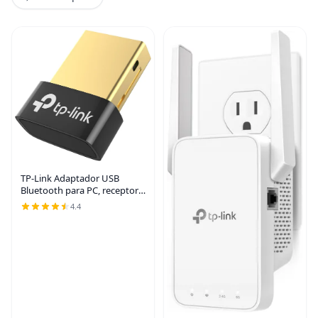
TP-Link Adaptador USB
Bluetooth para PC, receptor
Dongle Bluetooth 4.0, Plug &
4.4
Play, tamaño nano,
tecnología EDR y A2DP,
compatible con Windows