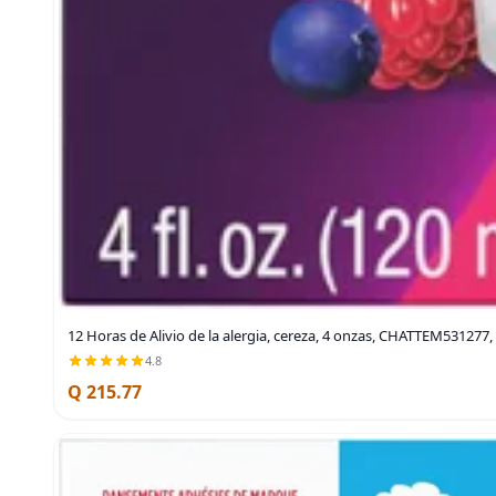
12 Horas de Alivio de la alergia, cereza, 4 onzas, CHATTEM531277, 
4.8
Q 215.77