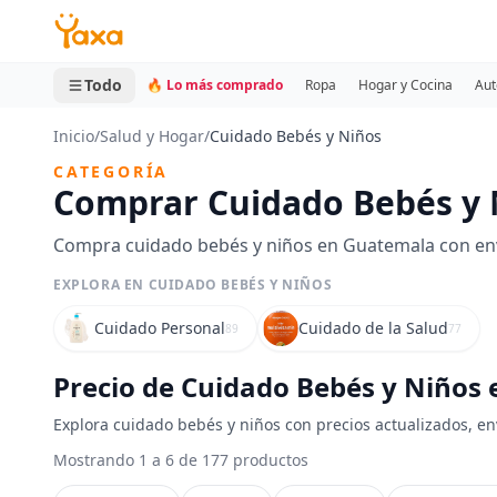
MINI CARRITO
0 productos
Todo
🔥 Lo más comprado
Ropa
Hogar y Cocina
Aut
Inicio
/
Salud y Hogar
/
Cuidado Bebés y Niños
CATEGORÍA
Comprar Cuidado Bebés y 
Compra cuidado bebés y niños en Guatemala con enví
EXPLORA EN CUIDADO BEBÉS Y NIÑOS
Cuidado Personal
Cuidado de la Salud
89
77
Precio de Cuidado Bebés y Niños
Explora cuidado bebés y niños con precios actualizados, en
Mostrando 1 a 6 de 177 productos