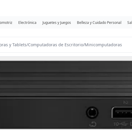
omotriz
Electrónica
Juguetes y Juegos
Belleza y Cuidado Personal
Sa
ras y Tablets
/
Computadoras de Escritorio
/
Minicomputadoras