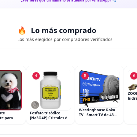
¿Prefieres que un humano te atienda por WhatsApp? 🐾
Lo más comprado
Los más elegidos por compradores verificados
4
5
6
ZOO
hidrá
del c
cilin
Westinghouse Roku
nte
Fosfato trisódico
freno
TV - Smart TV de 43
te para
[Na3O4P] Cristales de
Hond
pulgadas, televisor
e Mascota,
grado ACS 99.9% de 8
450R
FHD 1080P con
a Mascotas
onzas en una botella
conectividad Wi-Fi y
Forma
ahorradora de espacio
aplicación móvil,