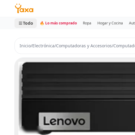
MINI CARRITO
0 productos
Todo
🔥 Lo más comprado
Ropa
Hogar y Cocina
Aut
Inicio
/
Electrónica
/
Computadoras y Accesorios
/
Computado