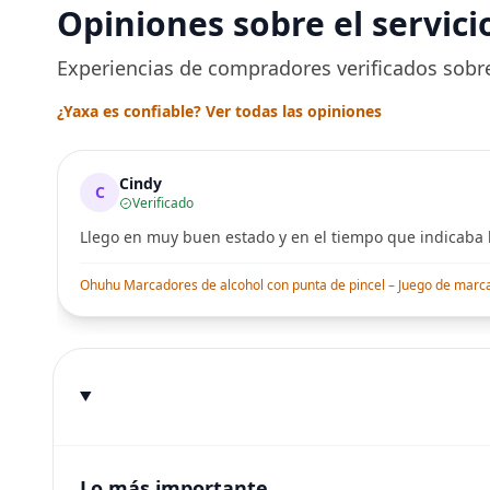
desechable y lavable
Segura po
Opiniones sobre el servici
para entrenamiento
Peluquerí
una Décad
Seguro
Experiencias de compradores verificados sobre
¿Yaxa es confiable? Ver todas las opiniones
Cindy
C
Verificado
Llego en muy buen estado y en el tiempo que indicaba l
Ohuhu Marcadores de alcohol con punta de pincel – Juego de marcado
Lo más importante