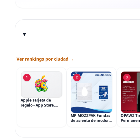
Ver rankings por ciudad →
1
2
3
Apple Tarjeta de
regalo - App Store,
iTunes, iPhone, iPad,
AirPods, MacBook,
MP MOZZPAK Fundas
OPAWZ Ti
accesorios y más
de asiento de inodoro
Permanen
(eGift)
desechables (paquete
Cabello d
de 60) - XL Funda de
Tinte par
asiento de inodoro
Usado de 