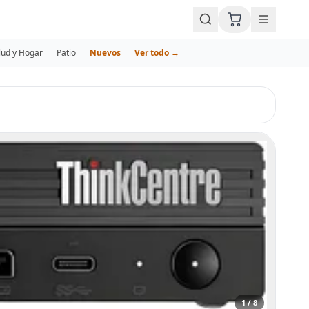
lud y Hogar
Patio
Nuevos
Ver todo →
1 / 8