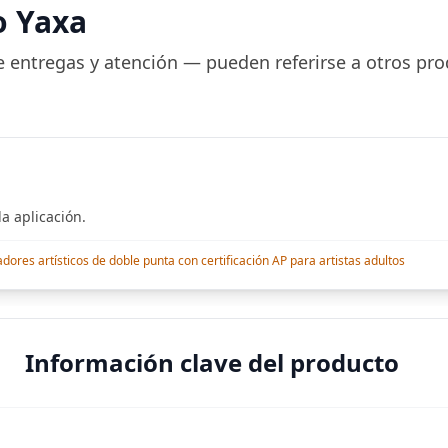
r Salones de
pantalla plana,
o Yaxa
a durante
Bluetooth, compatible
a, Tinte
 entregas y atención — pueden referirse a otros pro
a aplicación.
res artísticos de doble punta con certificación AP para artistas adultos
Información clave del producto