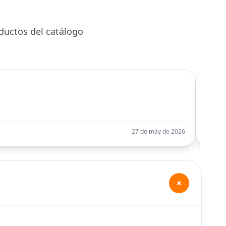
DOHC 1998cc 2012-
2021
ductos del catálogo
C
Llego
27 de may de 2026
+