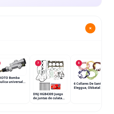
+
7
8
KOTO Bomba
ulica universal
6 Collares De Santeria,
ilindro principal,
Eleggua, Obbatala,
dro maestro del
Shango, Yemaya,
DNJ HGB4309 Juego
 trasero para
Oshun Y Orula, Ifa,
de juntas de culata
a CRF 250R 250X
Religión Yoruba, Afro-
con kit de pernos de
Cubana
culata para Mazda 3
CX-3 CX-5 2.0L L4 16V