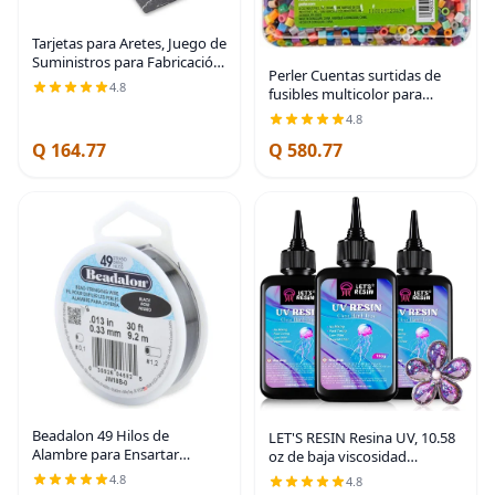
Tarjetas para Aretes, Juego de
Suministros para Fabricación
Perler Cuentas surtidas de
de Joyas con 100 Piezas de
4.8
fusibles multicolor para
Tarjetas Porta-Aretes, 200
manualidades infantiles,
Piezas de Respaldos para
4.8
11000 piezas
Aretes y
Q 164.77
Q 580.77
Beadalon 49 Hilos de
LET'S RESIN Resina UV, 10.58
Alambre para Ensartar
oz de baja viscosidad
Cuentas de Acero Inoxidable,
transparente de tipo duro,
4.8
4.8
0.33 mm / 0.013 Pulg, Negro,
resina epoxi ultravioleta de