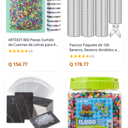
ARTDOT 800 Piezas Surtido
de Cuentas de Letras para Kit
Paxcoo Paquete de 100
de Hacer Pulseras de
llaveros, llaveros divididos a
4.8
Amistad, 28 Estilos de
granel para llaveros y
4.8
Suministros para Hacer Joyas
manualidades (1 pulgada)
Q 154.77
Q 178.77
Juego de Cuentas