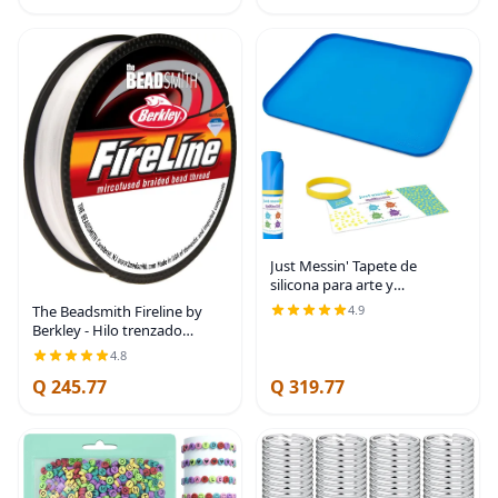
Just Messin' Tapete de
silicona para arte y
manualidades, Legos, slime,
The Beadsmith Fireline by
4.9
resina, pintura y fabricación
Berkley - Hilo trenzado
de joyas, protección de mesa
microfusionado - Prueba de 4
4.8
con lados
libras, diámetro de
Q 245.77
Q 319.77
005"/.12mm, carrete de 50
yardas, color cristal -