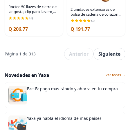
Roctee 50 llaves de cierre de
2 unidades extensoras de
langosta, clip para llavero,
bolsa de cadena de corazón y
cierres giratorios, gancho a
4.8
luna, extensores de correa
4.8
presión, llavero para
para bolso, cadena de oro,
manualidades, cierre de pinza
Q 206.77
Q 191.77
correa de repuesto para
de
monedero,
Anterior
Siguiente
Página 1 de 313
Novedades en Yaxa
Ver todas →
Bre-B: paga más rápido y ahorra en tu compra
Yaxa ya habla el idioma de más países