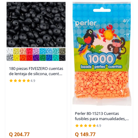
180 piezas FIVEIZERO cuentas
de lenteja de silicona, cuentas
focales de ábaco de silicona
4.9
de 12 mm a granel cuentas
sueltas de color para
pulseras,
Perler 80-15213 Cuentas
fusibles para manualidades,
1000 piezas, naranja
4.9
albaricoque
Q 204.77
Q 149.77