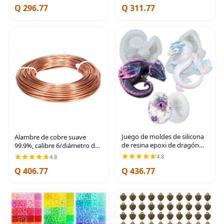
Q 296.77
Q 311.77
9.2 m / 30 Pies | 49 Micro-
curado rápido y baja
Wire Strands Offer
contracción para
Juego de moldes de silicona
Alambre de cobre suave
de resina epoxi de dragón
99.9%, calibre 6/diámetro de
para decoración de pasteles
4.1 mm, 3.8m/12.5 pies,
4.8
4.8
de fondant, hormigón,
carrete de 1 libra, alambre de
Q 406.77
Q 436.77
cemento, arcilla polimérica,
cobre puro, alambre para
alrededor de 3
hacer joyas,