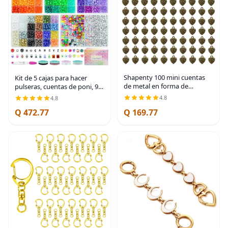
Shapenty 100 mini cuentas
Kit de 5 cajas para hacer
de metal en forma de
pulseras, cuentas de poni, 96
corazón "Hecho con amor" a
colores, 3500 cuentas Kandi
4.8
4.8
granel para manualidades,
para pulseras con 800
Q 472.77
Q 169.77
llavero, collares, colgantes,
cuentas de letras, pulseras de
pulseras, aretes,
amistad,