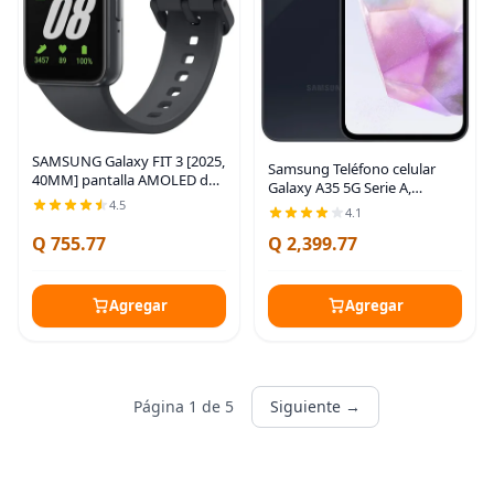
SAMSUNG Galaxy FIT 3 [2025,
Samsung Teléfono celular
40MM] pantalla AMOLED de
Galaxy A35 5G Serie A,
1.6" | Resistente al agua IP68
teléfono inteligente Android
4.5
4.1
| Batería de 14 días | Más de
desbloqueado de 128 GB,
100 esferas de reloj | Más de
Q 755.77
Q 2,399.77
pantalla AMOLED, sistema
100
avanzado de triple
Agregar
Agregar
Página 1 de 5
Siguiente →