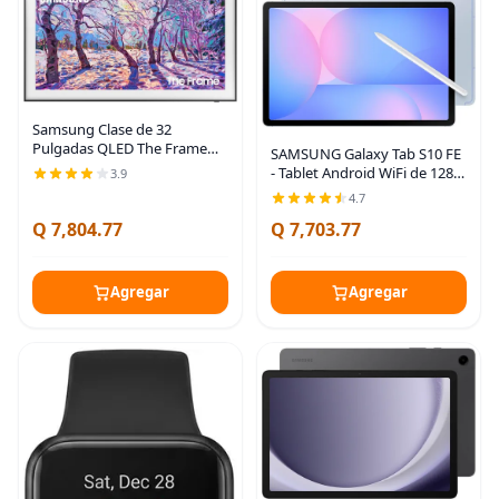
Samsung Clase de 32
Pulgadas QLED The Frame
SAMSUNG Galaxy Tab S10 FE
Serie LS03C, Quantum HDR,
- Tablet Android WiFi de 128
3.9
Modo Arte, Pantalla Mate
GB, pantalla grande, batería
4.7
Antirreflejo, Soporte de
de larga duración,
Pared de Ajuste Delgado
Q 7,804.77
Q 7,703.77
procesador Exynos 1580,
resistente al agua
Agregar
Agregar