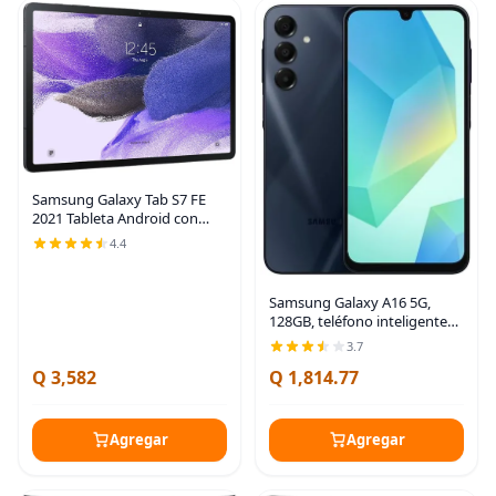
Samsung Galaxy Tab S7 FE
2021 Tableta Android con
pantalla de 12.4 pulgadas,
4.4
WiFi 64GB, S Pen incluida,
batería de larga duración,
rendimiento
Samsung Galaxy A16 5G,
128GB, teléfono inteligente
Android, pantalla AMOLED,
3.7
carga rápida,
Q 3,582
Q 1,814.77
almacenamiento expandible,
versión estadounidense, azul
Agregar
Agregar