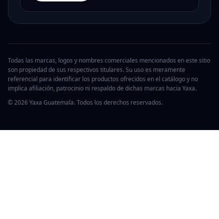
Todas las marcas, logos y nombres comerciales mencionados en este sitio
son propiedad de sus respectivos titulares. Su uso es meramente
referencial para identificar los productos ofrecidos en el catálogo y no
implica afiliación, patrocinio ni respaldo de dichas marcas hacia Yaxa.
© 2026 Yaxa Guatemala. Todos los derechos reservados.