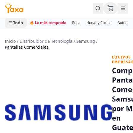
MINI CARRITO
0 productos
Todo
🔥 Lo más comprado
Ropa
Hogar y Cocina
Automotr
Inicio
/
Distribuidor de Tecnología
/
Samsung
/
Pantallas Comerciales
EQUIPOS
EMPRESAR
Comp
Panta
Comer
Samsu
por M
en
Guat