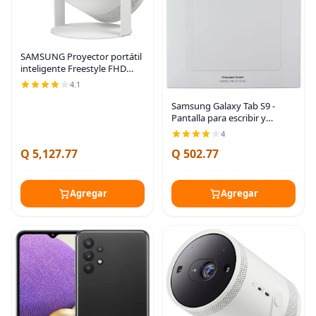
SAMSUNG Proyector portátil
inteligente Freestyle FHD
HDR de 30 a 100 pulgadas
4.1
para cine en casa en
interiores y exteriores,
Samsung Galaxy Tab S9 -
experiencia de pantalla
Pantalla para escribir y
dibujar en tablet, lápiz sobre
4
papel, dispositivo plegable
Q 5,127.77
Q 502.77
para una fácil instalación,
versión
Agregar
Agregar