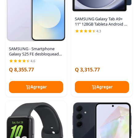
SAMSUNG Galaxy Tab A9+
11” 128GB Tableta Android de
11 pulgadas, pantalla grande,
4.3
cuatro altavoces, chipset
mejorado, pantalla de
múltiples Azul
SAMSUNG - Smartphone
Galaxy S25 FE desbloqueado
128 GB con IA, pantalla
4.6
grande, batería 4900 mAh,
Q 8,355.77
Q 3,315.77
cámara de alta resolución,
ediciones de fotos con
Agregar
Agregar