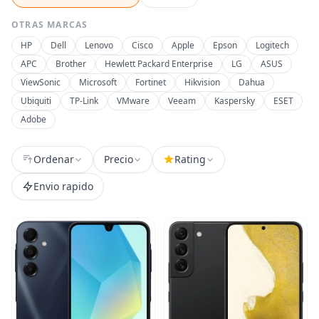
OTRAS MARCAS
HP
Dell
Lenovo
Cisco
Apple
Epson
Logitech
APC
Brother
Hewlett Packard Enterprise
LG
ASUS
ViewSonic
Microsoft
Fortinet
Hikvision
Dahua
Ubiquiti
TP-Link
VMware
Veeam
Kaspersky
ESET
Adobe
Ordenar
Precio
Rating
Envio rapido