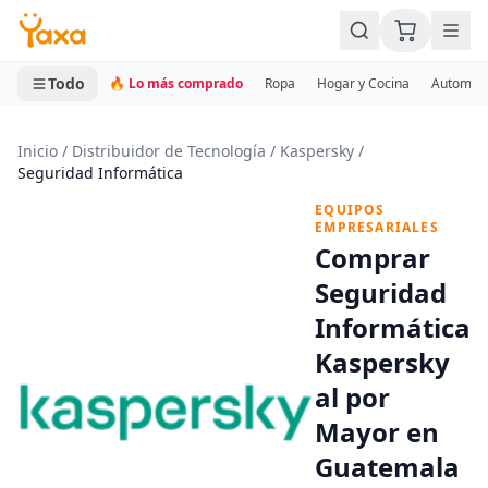
MINI CARRITO
0 productos
Todo
🔥 Lo más comprado
Ropa
Hogar y Cocina
Automotr
Inicio
/
Distribuidor de Tecnología
/
Kaspersky
/
Seguridad Informática
EQUIPOS
EMPRESARIALES
Comprar
Seguridad
Informática
Kaspersky
al por
Mayor en
Guatemala