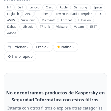
OTRAS MARCAS
HP
Dell
Lenovo
Cisco
Apple
Samsung
Epson
Logitech
APC
Brother
Hewlett Packard Enterprise
LG
ASUS
ViewSonic
Microsoft
Fortinet
Hikvision
Dahua
Ubiquiti
TP-Link
VMware
Veeam
ESET
Adobe
Ordenar
Precio
Rating
Envio rapido
No encontramos productos de Kaspersky en
Seguridad Informática con estos filtros.
Intenta con otros filtros o explore otras categorías.