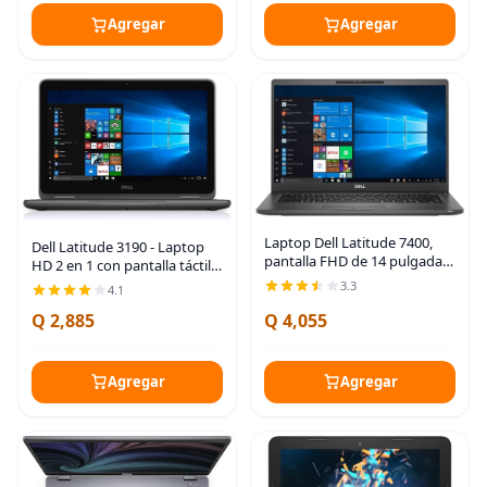
Agregar
Agregar
Laptop Dell Latitude 7400,
Dell Latitude 3190 - Laptop
pantalla FHD de 14 pulgadas,
HD 2 en 1 con pantalla táctil
Intel Core de 8ª generación
de 11,6 pulgadas, Intel
3.3
4.1
i5-8365U hasta 4.1GHz, 16 GB
N5030, 1,1 GHz, 4 GB, RAM,
DDR4 RAM, 512 GB SSD,
Q 2,885
Q 4,055
128 GB, SSD Windows 11
HDMI, Windows
Professional
Agregar
Agregar