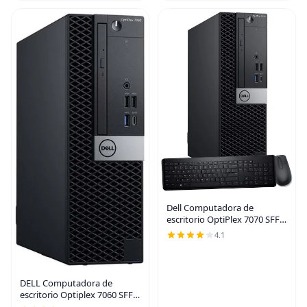
Dell Computadora de
escritorio OptiPlex 7070 SFF,
Intel 8 Core i7-9700 3.0GHz
4.1
hasta 4.70GHz, 32GB DDR4
Ram Nuevo SSD NVMe M.2
de 1 TB, AX210 WiFi 6E
DELL Computadora de
escritorio Optiplex 7060 SFF |
Intel 8ª generación i7-8700 (6