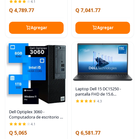
4.1
núcleos) | 16GB DDR4 Ram
Q 4,789.77
Q 7,041.77
Nuevo SSD NVMe M.2 de 1TB
| WiFi y
Agregar
Agregar
Laptop Dell 15 DC15250 -
pantalla FHD de 15.6
pulgadas 120Hz, procesador
4.3
Intel Core 3 100U, 8 GB DDR4
RAM, SSD de 512 GB, gráficos
Dell Optiplex 3060 -
Intel UHD,
Computadora de escritorio |
Intel i5-8500 (3.2) | 8 GB DDR4
4.1
RAM | 1 TB SSD de estado
Q 5,065
Q 6,581.77
sólido | Windows 11
Professional | PC para