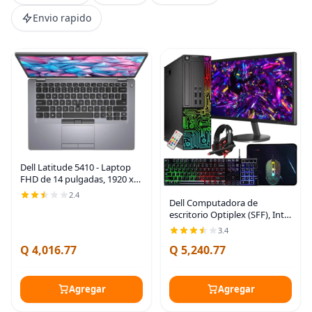
Envio rapido
Dell Latitude 5410 - Laptop
FHD de 14 pulgadas, 1920 x
1080, Core i5-10210U, 32 GB
2.4
Dell Computadora de
DDR4 RAM, SSD M.2 NVMe de
escritorio Optiplex (SFF), Intel
1 TB, Thunderbolt, HDMI,
i5 de cuatro núcleos hasta 3.6
Windows 11
3.4
GHz, 16 GB de RAM, SSD de
Q 4,016.77
Q 5,240.77
512 GB, monitor de 24
pulgadas,
Agregar
Agregar