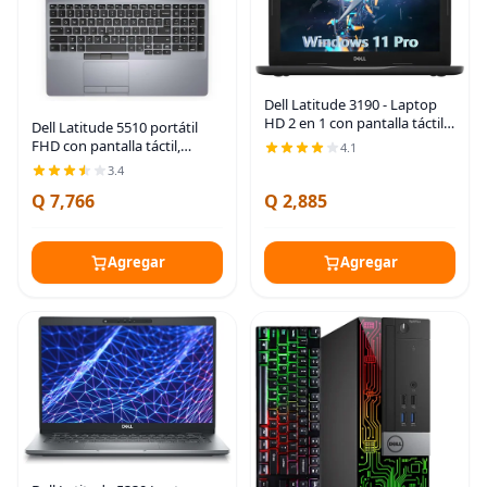
Dell Latitude 3190 - Laptop
HD 2 en 1 con pantalla táctil
Dell Latitude 5510 portátil
de 11,6 pulgadas, Intel
FHD con pantalla táctil,
4.1
N5030, 1,1 GHz, 4 GB, RAM,
procesador Intel Core i5-
3.4
128 GB, SSD Windows 11
10310U de 10.ª generación,
Professional
Q 7,766
Q 2,885
16 GB de RAM, 1 TB SSD,
cámara web, tipo C,
Agregar
Agregar