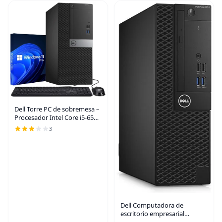
Dell Torre PC de sobremesa –
Procesador Intel Core i5-6500
de 6ª generación – 8 GB DDR4
3
RAM – 256 GB SSD – Teclado y
mouse – Wi-Fi – Oficina,
Hogar,
Dell Computadora de
escritorio empresarial