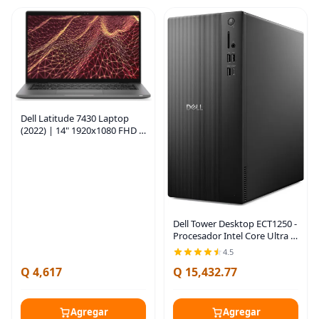
Dell Latitude 7430 Laptop
(2022) | 14" 1920x1080 FHD |
Core i5-1235U - Disco duro
SSD de 512 GB - 8 GB de RAM
| 10 núcleos a 4.4 GHz Win 11
Pro
Dell Tower Desktop ECT1250 -
Procesador Intel Core Ultra 7-
265, gráficos UHD, memoria
4.5
de 16 GB, SSD M.2 de 1 TB,
Q 4,617
Q 15,432.77
lector de tarjetas SD 3.0,
teclado
Agregar
Agregar