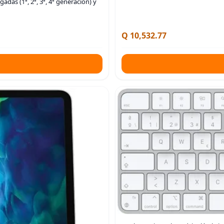
das (1ª, 2ª, 3ª, 4ª generación) y
Q 10,532.77