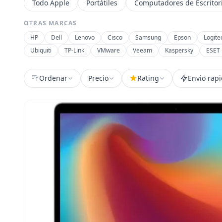
Todo Apple
Portátiles
Computadores de Escritor
OTRAS MARCAS
HP
Dell
Lenovo
Cisco
Samsung
Epson
Logite
Ubiquiti
TP-Link
VMware
Veeam
Kaspersky
ESET
Ordenar
Precio
Rating
Envio rap