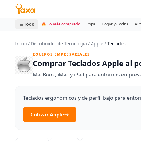
MINI CARRITO
0 productos
Todo
🔥 Lo más comprado
Ropa
Hogar y Cocina
Aut
Inicio
/
Distribuidor de Tecnología
/
Apple
/
Teclados
EQUIPOS EMPRESARIALES
Comprar Teclados Apple al 
MacBook, iMac y iPad para entornos empresar
Teclados ergonómicos y de perfil bajo para entor
Cotizar Apple