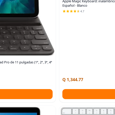
Apple Magic Keyboard: inalámbrico
Español - Blanco
4.7
 Pro de 11 pulgadas (1ª, 2ª, 3ª, 4ª
Q 1,344.77