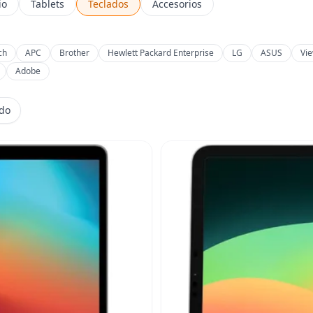
io
Tablets
Teclados
Accesorios
ch
APC
Brother
Hewlett Packard Enterprise
LG
ASUS
Vi
Adobe
ido