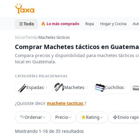
MINI CARRITO
0 productos
Todo
🔥 Lo más comprado
Ropa
Hogar y Cocina
Aut
Inicio
/
Tienda
/
Machetes tácticos
Comprar Machetes tácticos en Guatema
Compara precios y disponibilidad para machetes tácticos c
local en Guatemala.
CATEGORÍAS RELACIONADAS
Espadas
Machetes
Cuchillos
14
11
2
¿Quisiste decir
machete tacticas
?
Ordenar
Precio
Rating
Envio rap
Mostrando 1-16 de 35 resultados