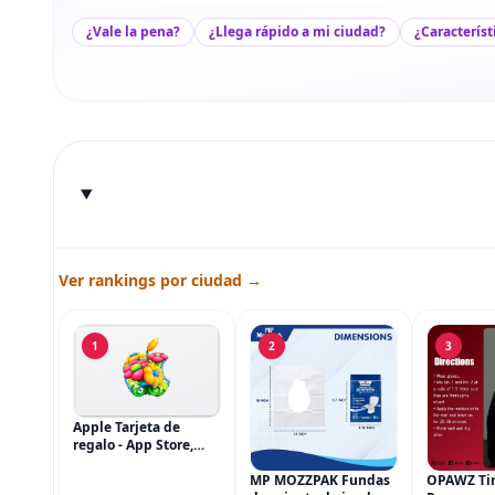
¿Vale la pena?
¿Llega rápido a mi ciudad?
¿Característ
Ver rankings por ciudad →
1
2
3
Apple Tarjeta de
regalo - App Store,
iTunes, iPhone, iPad,
AirPods, MacBook,
MP MOZZPAK Fundas
OPAWZ Ti