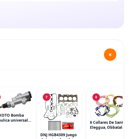
+
7
8
KOTO Bomba
ulica universal
6 Collares De Santeria,
ilindro principal,
Eleggua, Obbatala,
dro maestro del
Shango, Yemaya,
DNJ HGB4309 Juego
 trasero para
Oshun Y Orula, Ifa,