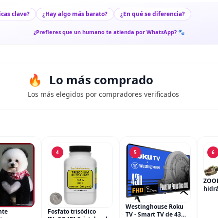
icas clave?
¿Hay algo más barato?
¿En qué se diferencia?
¿Prefieres que un humano te atienda por WhatsApp? 🐾
Lo más comprado
Los más elegidos por compradores verificados
4
5
6
ZOO
hidrá
del c
cilin
Westinghouse Roku
nte
Fosfato trisódico
freno
TV - Smart TV de 43