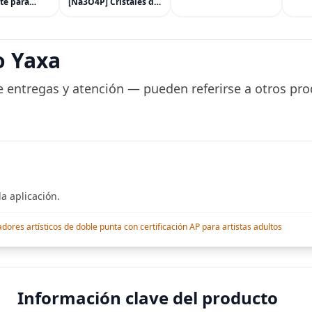
te para
[Na3O4P] Cristales de
Hond
pulgadas, televisor
e Mascota,
grado ACS 99.9% de 8
450R
FHD 1080P con
a Mascotas
onzas en una botella
conectividad Wi-Fi y
Forma
ahorradora de espacio
aplicación móvil,
r Salones de
pantalla plana,
o Yaxa
a durante
Bluetooth, compatible
a, Tinte
 entregas y atención — pueden referirse a otros pro
a aplicación.
res artísticos de doble punta con certificación AP para artistas adultos
Información clave del producto