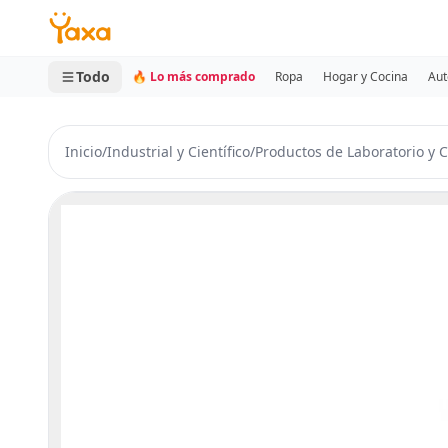
MINI CARRITO
0 productos
Todo
🔥 Lo más comprado
Ropa
Hogar y Cocina
Aut
Inicio
/
Industrial y Científico
/
Productos de Laboratorio y C