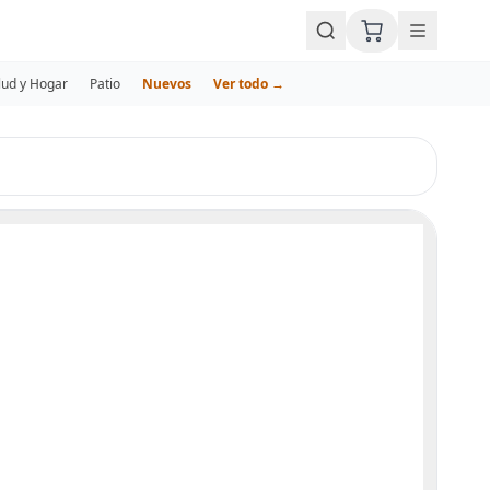
lud y Hogar
Patio
Nuevos
Ver todo →