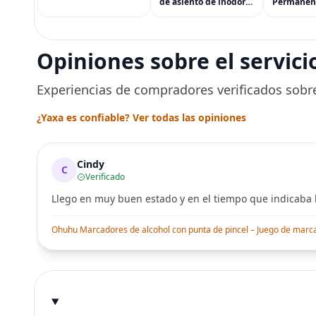
accesorios y más
de asiento de inodoro
Permanen
(eGift)
desechables (paquete
Cabello d
de 60) - XL Funda de
Tinte par
asiento de inodoro
Usado de 
desechable y lavable
Segura po
Opiniones sobre el servici
para entrenamiento
Peluquerí
una Décad
Seguro
Experiencias de compradores verificados sobre
¿Yaxa es confiable? Ver todas las opiniones
Cindy
C
Verificado
Llego en muy buen estado y en el tiempo que indicaba l
Ohuhu Marcadores de alcohol con punta de pincel – Juego de marcado