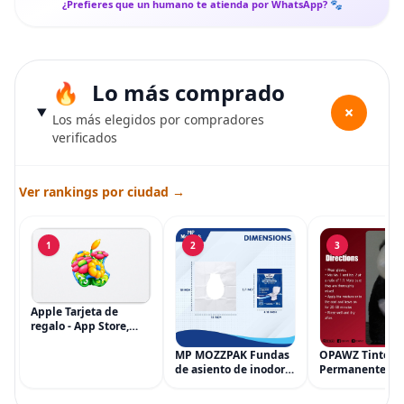
¿Prefieres que un humano te atienda por WhatsApp? 🐾
Lo más comprado
+
Los más elegidos por compradores
verificados
Ver rankings por ciudad →
1
2
3
Apple Tarjeta de
regalo - App Store,
iTunes, iPhone, iPad,
AirPods, MacBook,
MP MOZZPAK Fundas
OPAWZ Tinte
accesorios y más
de asiento de inodoro
Permanente pa
(eGift)
desechables (paquete
Cabello de Masc
de 60) - XL Funda de
Tinte para Masc