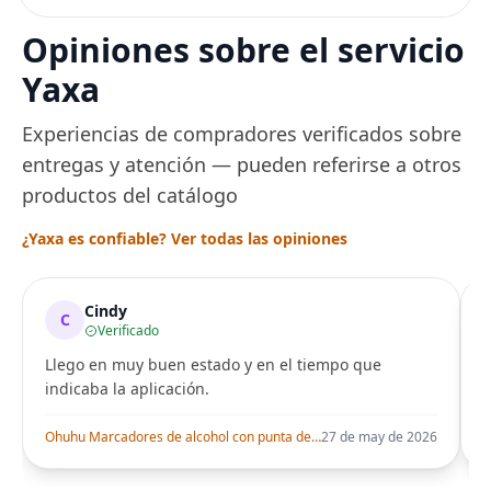
asiento de inodoro
Usado de Form
desechable y lavable
Segura por Sal
Opiniones sobre el servicio
para entrenamiento
Peluquería dur
una Década, Ti
Yaxa
Seguro
Experiencias de compradores verificados sobre
entregas y atención — pueden referirse a otros
productos del catálogo
¿Yaxa es confiable? Ver todas las opiniones
Cindy
C
Verificado
Llego en muy buen estado y en el tiempo que
indicaba la aplicación.
i
Ohuhu Marcadores de alcohol con punta de pincel – Juego de marcadores artísticos de doble punta con certificación AP para artistas adultos
27 de may de 2026