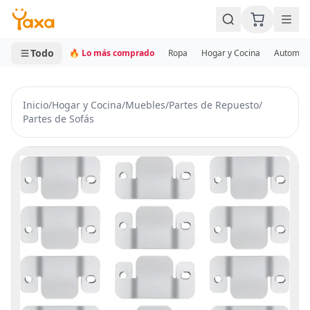
MINI CARRITO
0 productos
Todo
🔥 Lo más comprado
Ropa
Hogar y Cocina
Automotr
Inicio
/
Hogar y Cocina
/
Muebles
/
Partes de Repuesto
/
Partes de Sofás