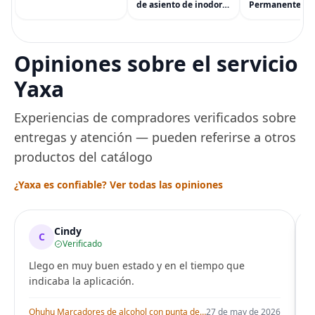
accesorios y más
de asiento de inodoro
Permanente pa
(eGift)
desechables (paquete
Cabello de Masc
de 60) - XL Funda de
Tinte para Masc
asiento de inodoro
Usado de Form
desechable y lavable
Segura por Sal
Opiniones sobre el servicio
para entrenamiento
Peluquería dur
una Década, Ti
Yaxa
Seguro
Experiencias de compradores verificados sobre
entregas y atención — pueden referirse a otros
productos del catálogo
¿Yaxa es confiable? Ver todas las opiniones
Cindy
C
Verificado
Llego en muy buen estado y en el tiempo que
indicaba la aplicación.
i
Ohuhu Marcadores de alcohol con punta de pincel – Juego de marcadores artísticos de doble punta con certificación AP para artistas adultos
27 de may de 2026