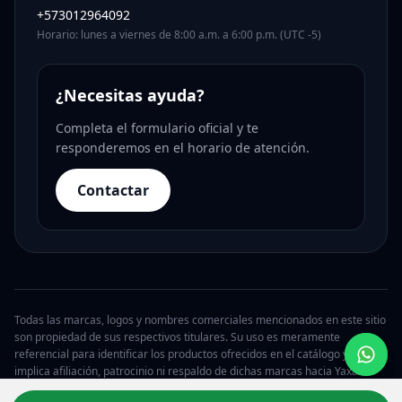
+573012964092
Horario: lunes a viernes de 8:00 a.m. a 6:00 p.m. (UTC -5)
¿Necesitas ayuda?
Completa el formulario oficial y te
responderemos en el horario de atención.
Contactar
Todas las marcas, logos y nombres comerciales mencionados en este sitio
son propiedad de sus respectivos titulares. Su uso es meramente
referencial para identificar los productos ofrecidos en el catálogo y no
implica afiliación, patrocinio ni respaldo de dichas marcas hacia Yaxa.
© 2026 Yaxa Guatemala. Todos los derechos reservados.