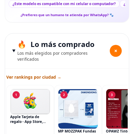
¿Este modelo es compatible con mi celular o computador?
¿Lleg
¿Prefieres que un humano te atienda por WhatsApp? 🐾
Lo más comprado
+
Los más elegidos por compradores
verificados
Ver rankings por ciudad →
1
2
3
Apple Tarjeta de
regalo - App Store,
iTunes, iPhone, iPad,
AirPods, MacBook,
MP MOZZPAK Fundas
OPAWZ Tinte