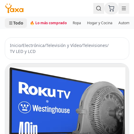
MINI CARRITO
0 productos
Todo
🔥 Lo más comprado
Ropa
Hogar y Cocina
Automotr
Inicio
/
Electrónica
/
Televisión y Vídeo
/
Televisiones
/
TV LED y LCD