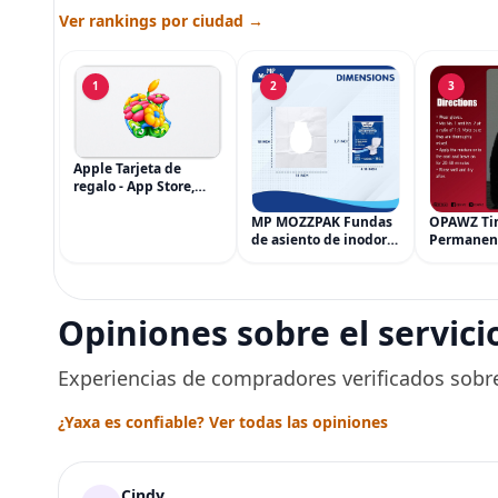
Ver rankings por ciudad →
1
2
3
Apple Tarjeta de
regalo - App Store,
iTunes, iPhone, iPad,
AirPods, MacBook,
MP MOZZPAK Fundas
OPAWZ Ti
accesorios y más
de asiento de inodoro
Permanen
(eGift)
desechables (paquete
Cabello d
de 60) - XL Funda de
Tinte par
asiento de inodoro
Usado de 
desechable y lavable
Segura po
Opiniones sobre el servici
para entrenamiento
Peluquerí
una Décad
Seguro
Experiencias de compradores verificados sobre
¿Yaxa es confiable? Ver todas las opiniones
Cindy