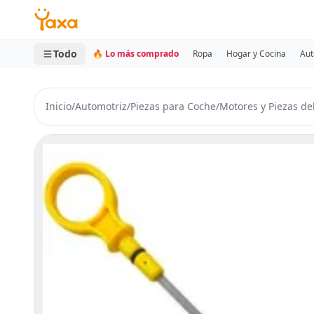
MINI CARRITO
0 productos
Todo
🔥 Lo más comprado
Ropa
Hogar y Cocina
Aut
Inicio
/
Automotriz
/
Piezas para Coche
/
Motores y Piezas de