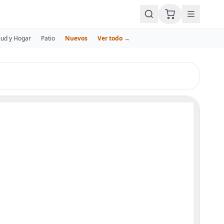
lud y Hogar
Patio
Nuevos
Ver todo →