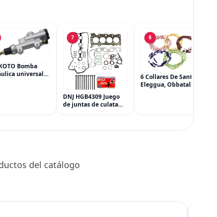
7
8
KOTO Bomba
ulica universal
6 Collares De Santeria,
ilindro principal,
Eleggua, Obbatala,
dro maestro del
Shango, Yemaya,
DNJ HGB4309 Juego
 trasero para
Oshun Y Orula, Ifa,
de juntas de culata
a CRF 250R 250X
Religión Yoruba, Afro-
con kit de pernos de
Cubana
culata para Mazda 3
CX-3 CX-5 2.0L L4 16V
DOHC 1998cc 2012-
2021
ductos del catálogo