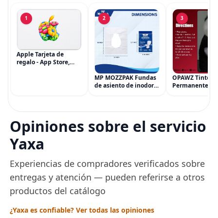
1
2
3
Apple Tarjeta de
regalo - App Store,
iTunes, iPhone, iPad,
AirPods, MacBook,
MP MOZZPAK Fundas
OPAWZ Tinte
accesorios y más
de asiento de inodoro
Permanente pa
(eGift)
desechables (paquete
Cabello de Masc
de 60) - XL Funda de
Tinte para Masc
asiento de inodoro
Usado de Form
desechable y lavable
Segura por Sal
Opiniones sobre el servicio
para entrenamiento
Peluquería dur
una Década, Ti
Yaxa
Seguro
Experiencias de compradores verificados sobre
entregas y atención — pueden referirse a otros
productos del catálogo
¿Yaxa es confiable? Ver todas las opiniones