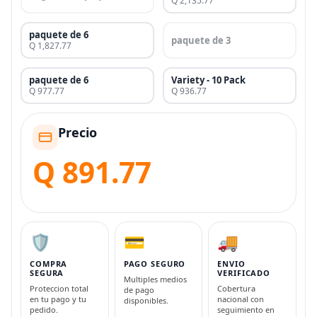
Q 2,135.77
paquete de 6
paquete de 3
Q 1,827.77
paquete de 6
Variety - 10 Pack
Q 977.77
Q 936.77
Precio
Q 891.77
🛡️
💳
🚚
COMPRA
PAGO SEGURO
ENVIO
SEGURA
VERIFICADO
Multiples medios
Proteccion total
Cobertura
de pago
en tu pago y tu
nacional con
disponibles.
pedido.
seguimiento en