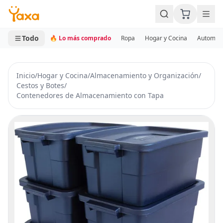
MINI CARRITO
0 productos
Todo
🔥 Lo más comprado
Ropa
Hogar y Cocina
Automotr
Inicio
/
Hogar y Cocina
/
Almacenamiento y Organización
/
Cestos y Botes
/
Contenedores de Almacenamiento con Tapa