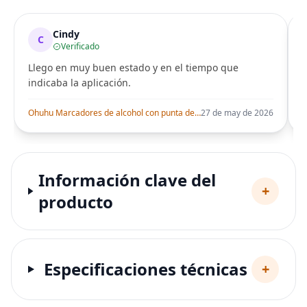
Cindy
C
Verificado
Llego en muy buen estado y en el tiempo que
indicaba la aplicación.
i
Ohuhu Marcadores de alcohol con punta de pincel – Juego de marcadores artísticos de doble punta con certificación AP para artistas adultos
27 de may de 2026
Información clave del
+
producto
Especificaciones técnicas
+