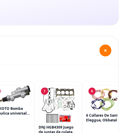
+
7
8
KOTO Bomba
ulica universal
6 Collares De Santeria,
ilindro principal,
Eleggua, Obbatala,
dro maestro del
Shango, Yemaya,
DNJ HGB4309 Juego
 trasero para
Oshun Y Orula, Ifa,
de juntas de culata
a CRF 250R 250X