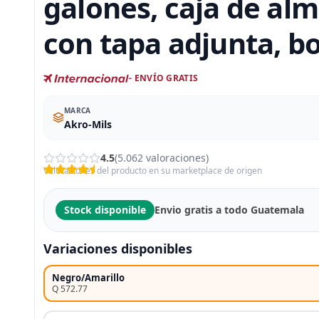
galones, caja de al
con tapa adjunta, bo
- ENVÍO GRATIS
MARCA
Akro-Mils
4.5
(5.062 valoraciones)
Valoraciones del producto en su marketplace de origen
Stock disponible
Envio gratis a todo Guatemala
Variaciones disponibles
Negro/Amarillo
Q 572.77