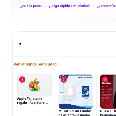
¿Vale la pena?
¿Llega rápido a mi ciudad?
¿Característ
Ver rankings por ciudad →
1
2
3
Apple Tarjeta de
regalo - App Store,
iTunes, iPhone, iPad,
AirPods, MacBook,
MP MOZZPAK Fundas
OPAWZ Ti
accesorios y más
de asiento de inodoro
Permanen