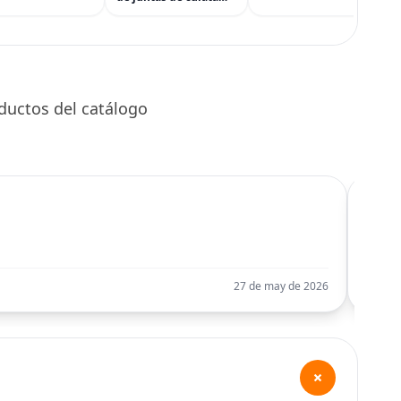
Religión Yoruba, Afro-
con kit de pernos de
Cubana
culata para Mazda 3
CX-3 CX-5 2.0L L4 16V
DOHC 1998cc 2012-
2021
ductos del catálogo
C
Llego
27 de may de 2026
+