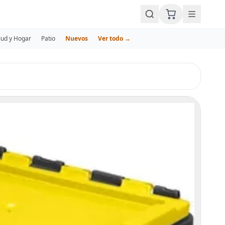
lud y Hogar
Patio
Nuevos
Ver todo →