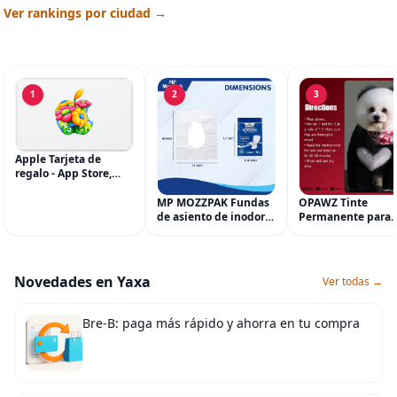
Ver rankings por ciudad →
1
2
3
Apple Tarjeta de
regalo - App Store,
iTunes, iPhone, iPad,
AirPods, MacBook,
MP MOZZPAK Fundas
OPAWZ Tinte
accesorios y más
de asiento de inodoro
Permanente para
(eGift)
desechables (paquete
Cabello de Mascot
de 60) - XL Funda de
Tinte para Mascot
asiento de inodoro
Usado de Forma
desechable y lavable
Segura por Salone
Novedades en Yaxa
Ver todas →
para entrenamiento
Peluquería durant
una Década, Tinte
Seguro
Bre-B: paga más rápido y ahorra en tu compra