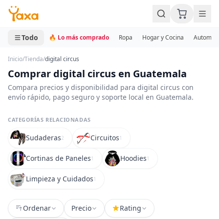
MINI CARRITO
0 productos
Todo
🔥 Lo más comprado
Ropa
Hogar y Cocina
Automotr
Inicio
/
Tienda
/
digital circus
Comprar digital circus en Guatemala
Compara precios y disponibilidad para digital circus con
envío rápido, pago seguro y soporte local en Guatemala.
CATEGORÍAS RELACIONADAS
Sudaderas
Circuitos
2
1
Cortinas de Paneles
Hoodies
1
1
Limpieza y Cuidados
1
Ordenar
Precio
Rating