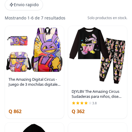
Envio rapido
Mostrando 1-6 de 7 resultados
Solo productos en stock.
The Amazing Digital Circus -
Juego de 3 mochilas digitales
para circo, perfectas para
DJYLBV The Amazing Circus
mochilas informales, tamaño
Sudaderas para niños, diseño
L17 pulgadas (10, 17
digital de dibujos animados,
3.8
pulgadas, 3
cuello redondo, disfraz para
Q 862
Q 362
niños