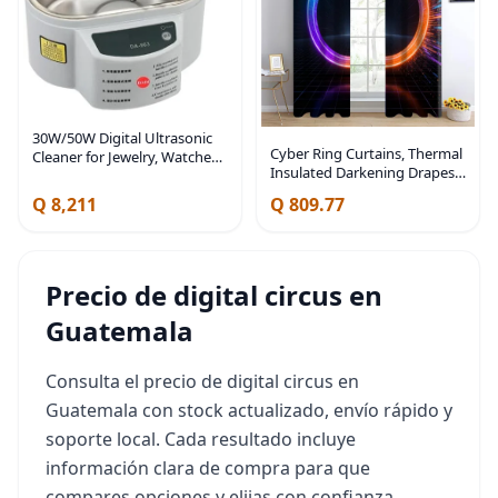
30W/50W Digital Ultrasonic
Cyber Ring Curtains, Thermal
Cleaner for Jewelry, Watches
Insulated Darkening Drapes
& Circuit Boards - High-
For Sci-Fi Home Decor,
Frequency Deep Cleaning
Q 8,211
Q 809.77
Futuristic Neon Circle Digital
Machine for Stain Removal &
Grid Scene Grommet Window
Crystal Shine
Treatments,
Precio de digital circus en
Guatemala
Consulta el precio de digital circus en
Guatemala con stock actualizado, envío rápido y
soporte local. Cada resultado incluye
información clara de compra para que
compares opciones y elijas con confianza.