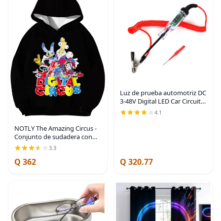
Luz de prueba automotriz DC
3-48V Digital LED Car Circuit
Tester Light, probador de
4.1
voltaje bidireccional
automático con voltímetro
NOTLY The Amazing Circus -
con sonda
Conjunto de sudadera con
capucha y pantalones de
3.3
caricatura digital para niños y
Q 362
Q 320.77
niñas, ropa de fiesta