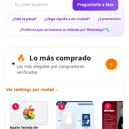
Tu pregunta a Max
Preguntarle a Max
¿Vale la pena?
¿Llega rápido a mi ciudad?
¿Características c
¿Prefieres que un humano te atienda por WhatsApp? 🐾
Lo más comprado
+
Los más elegidos por compradores
verificados
Ver rankings por ciudad →
1
2
3
Apple Tarjeta de