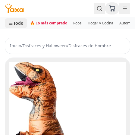
MINI CARRITO
0 productos
Todo
🔥 Lo más comprado
Ropa
Hogar y Cocina
Automotr
Inicio
/
Disfraces y Halloween
/
Disfraces de Hombre