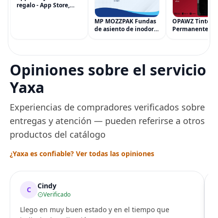
regalo - App Store,
iTunes, iPhone, iPad,
AirPods, MacBook,
MP MOZZPAK Fundas
OPAWZ Tinte
accesorios y más
de asiento de inodoro
Permanente pa
(eGift)
desechables (paquete
Cabello de Masc
de 60) - XL Funda de
Tinte para Masc
asiento de inodoro
Usado de Form
desechable y lavable
Segura por Sal
Opiniones sobre el servicio
para entrenamiento
Peluquería dur
una Década, Ti
Yaxa
Seguro
Experiencias de compradores verificados sobre
entregas y atención — pueden referirse a otros
productos del catálogo
¿Yaxa es confiable? Ver todas las opiniones
Cindy
C
Verificado
Llego en muy buen estado y en el tiempo que