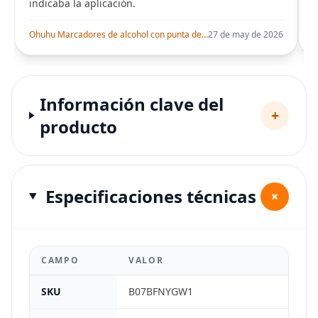
indicaba la aplicación.
i
Ohuhu Marcadores de alcohol con punta de pincel – Juego de marcadores artísticos de doble punta con certificación AP para artistas adultos
27 de may de 2026
Información clave del
+
producto
Especificaciones técnicas
+
CAMPO
VALOR
SKU
B07BFNYGW1