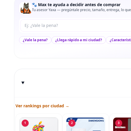
🐾 Max te ayuda a decidir antes de comprar
Tu asesor Yaxa — pregúntale precio, tamaño, entrega, lo que
Tu pregunta a Max
¿Vale la pena?
¿Llega rápido a mi ciudad?
¿Característ
Ver rankings por ciudad →
1
2
3