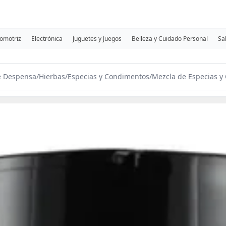
omotriz
Electrónica
Juguetes y Juegos
Belleza y Cuidado Personal
Sa
e Despensa
/
Hierbas
/
Especias y Condimentos
/
Mezcla de Especias y