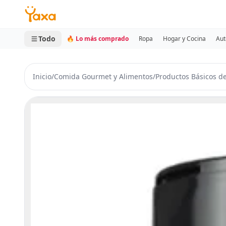
MINI CARRITO
0 productos
Todo
🔥 Lo más comprado
Ropa
Hogar y Cocina
Aut
Inicio
/
Comida Gourmet y Alimentos
/
Productos Básicos d