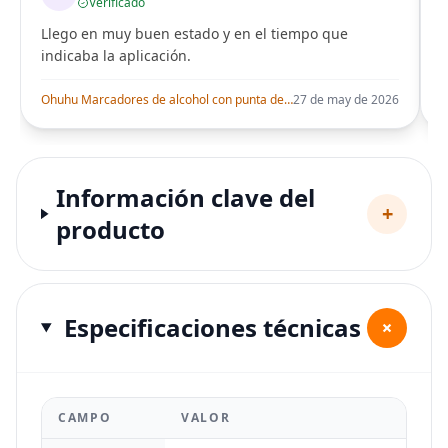
Verificado
Llego en muy buen estado y en el tiempo que
indicaba la aplicación.
i
Ohuhu Marcadores de alcohol con punta de pincel – Juego de marcadores artísticos de doble punta con certificación AP para artistas adultos
27 de may de 2026
Información clave del
+
producto
Especificaciones técnicas
+
CAMPO
VALOR