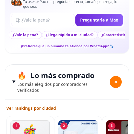
Tu asesor Yaxa — pregúntale precio, tamaño, entrega, lo
que sea.
Tu pregunta a Max
Preguntarle a Max
¿Vale la pena?
¿Llega rápido a mi ciudad?
¿Características c
¿Prefieres que un humano te atienda por WhatsApp? 🐾
Lo más comprado
+
Los más elegidos por compradores
verificados
Ver rankings por ciudad →
1
2
3