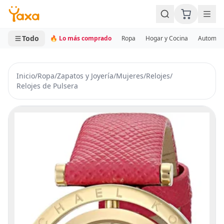
MINI CARRITO
0 productos
Todo
🔥 Lo más comprado
Ropa
Hogar y Cocina
Automotr
Inicio
/
Ropa
/
Zapatos y Joyería
/
Mujeres
/
Relojes
/
Relojes de Pulsera