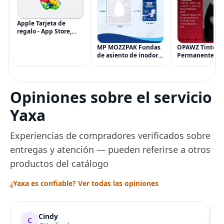
Apple Tarjeta de
regalo - App Store,
iTunes, iPhone, iPad,
AirPods, MacBook,
MP MOZZPAK Fundas
OPAWZ Tinte
accesorios y más
de asiento de inodoro
Permanente pa
(eGift)
desechables (paquete
Cabello de Masc
de 60) - XL Funda de
Tinte para Masc
asiento de inodoro
Usado de Form
desechable y lavable
Segura por Sal
Opiniones sobre el servicio
para entrenamiento
Peluquería dur
una Década, Ti
Yaxa
Seguro
Experiencias de compradores verificados sobre
entregas y atención — pueden referirse a otros
productos del catálogo
¿Yaxa es confiable? Ver todas las opiniones
Cindy
C