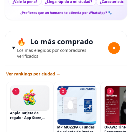
¿Vale la pena?
¿Llega rápido a mi ciudad?
¿Características c
¿Prefieres que un humano te atienda por WhatsApp? 🐾
Lo más comprado
+
Los más elegidos por compradores
verificados
Ver rankings por ciudad →
1
2
3
Apple Tarjeta de
regalo - App Store,
iTunes, iPhone, iPad,
AirPods, MacBook,
MP MOZZPAK Fundas
OPAWZ Tinte
accesorios y más
de asiento de inodoro
Permanente pa