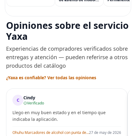
(eGift)
desechables (paquete
Cabello de Masc
de 60) - XL Funda de
Tinte para Masc
asiento de inodoro
Usado de Form
desechable y lavable
Segura por Sal
Opiniones sobre el servicio
para entrenamiento
Peluquería dur
una Década, Ti
Yaxa
Seguro
Experiencias de compradores verificados sobre
entregas y atención — pueden referirse a otros
productos del catálogo
¿Yaxa es confiable? Ver todas las opiniones
Cindy
C
Verificado
Llego en muy buen estado y en el tiempo que
indicaba la aplicación.
i
Ohuhu Marcadores de alcohol con punta de pincel – Juego de marcadores artísticos de doble punta con certificación AP para artistas adultos
27 de may de 2026