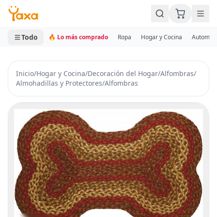
MINI CARRITO
0 productos
Todo
🔥 Lo más comprado
Ropa
Hogar y Cocina
Automotr
Inicio
/
Hogar y Cocina
/
Decoración del Hogar
/
Alfombras
/
Almohadillas y Protectores
/
Alfombras