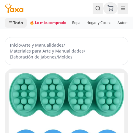
MINI CARRITO
0 productos
Todo
🔥 Lo más comprado
Ropa
Hogar y Cocina
Automotr
Inicio
/
Arte y Manualidades
/
Materiales para Arte y Manualidades
/
Elaboración de Jabones
/
Moldes