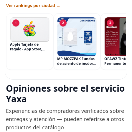
Ver rankings por ciudad →
1
2
3
Apple Tarjeta de
regalo - App Store,
iTunes, iPhone, iPad,
AirPods, MacBook,
MP MOZZPAK Fundas
OPAWZ Tinte
accesorios y más
de asiento de inodoro
Permanente pa
(eGift)
desechables (paquete
Cabello de Masc
de 60) - XL Funda de
Tinte para Masc
asiento de inodoro
Usado de Form
desechable y lavable
Segura por Sal
Opiniones sobre el servicio
para entrenamiento
Peluquería dur
una Década, Ti
Yaxa
Seguro
Experiencias de compradores verificados sobre
entregas y atención — pueden referirse a otros
productos del catálogo