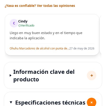
¿Yaxa es confiable? Ver todas las opiniones
Cindy
C
Verificado
Llego en muy buen estado y en el tiempo que
indicaba la aplicación.
i
Ohuhu Marcadores de alcohol con punta de pincel – Juego de marcadores artísticos de doble punta con certificación AP para artistas adultos
27 de may de 2026
Información clave del
+
producto
Especificaciones técnicas
+