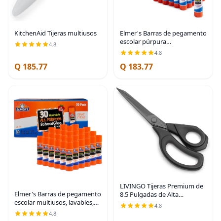
KitchenAid Tijeras multiusos
Elmer's Barras de pegamento
escolar púrpura
4.8
desaparecidas, lavables, 0.27
4.8
onzas, 30 unidades, pósters,
Q 185.77
Q 183.77
regreso a la escuela, paquete
a granel para
LIVINGO Tijeras Premium de
Elmer's Barras de pegamento
8.5 Pulgadas de Alta
escolar multiusos, lavables,
Resistencia, de Acero
4.8
0.76 onzas, 30 unidades, artes
Inoxidable Forjado con
4.8
y manualidades, marca #1
Revestimiento de Titanio,