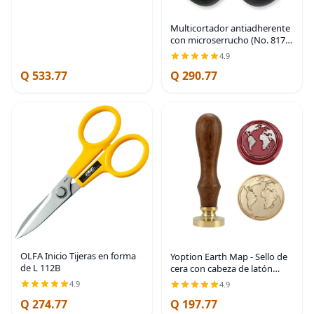
Multicortador antiadherente
con microserrucho (No. 817),
Tim Holtz, de titanio, 9,5
4.9
pulgadas (No. 819) y pico
Q 533.77
Q 290.77
retráctil ( No. 372)
OLFA Inicio Tijeras en forma
Yoption Earth Map - Sello de
de L 112B
cera con cabeza de latón
vintage con mango de
4.9
4.9
madera, sello de cera para
Q 274.77
Q 197.77
invitaciones de boda, sobres,