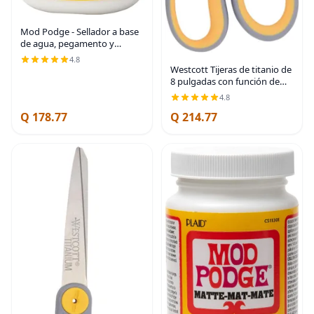
Mod Podge - Sellador a base
de agua, pegamento y
acabado (16-Onzas), CS11302
4.8
acabado mate, 1 paquete
Westcott Tijeras de titanio de
8 pulgadas con función de
deslizamiento ajustable para
4.8
oficina y hogar - Gris/Amarillo
Q 178.77
Q 214.77