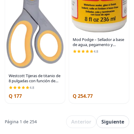
Mod Podge – Sellador a base
de agua, pegamento y
acabado (8 onzas), CS11301
4.8
acabado mate
Westcott Tijeras de titanio de
8 pulgadas con función de
deslizamiento ajustable para
4.8
oficina y hogar - grisamarillo
Q 177
Q 254.77
Anterior
Siguiente
Página 1 de 254