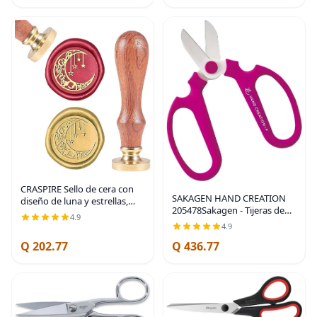
regalos,
CRASPIRE Sello de cera con
SAKAGEN HAND CREATION
diseño de luna y estrellas,
205478Sakagen - Tijeras de
estilo vintage, bohemio, 0.98
4.9
flores para crear a mano F-
pulgadas, sello de latón
4.9
170 (violeta, 6.693 in)
extraíble con mango de
Q 202.77
Q 436.77
madera para