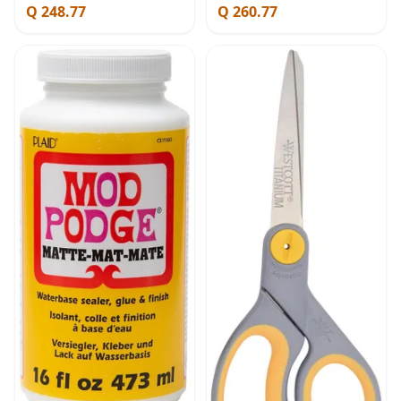
Q 248.77
Q 260.77
para profesores
Tijeras Agudas Multiusos
para