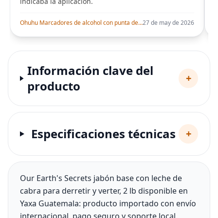
indicaba la aplicación.
i
Ohuhu Marcadores de alcohol con punta de pincel – Juego de marcadores artísticos de doble punta con certificación AP para artistas adultos
27 de may de 2026
Información clave del
+
producto
Especificaciones técnicas
+
Our Earth's Secrets jabón base con leche de
cabra para derretir y verter, 2 lb disponible en
Yaxa Guatemala: producto importado con envío
internacional, pago seguro y soporte local.