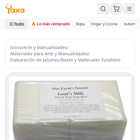
MINI CARRITO
0 productos
Todo
🔥 Lo más comprado
Ropa
Hogar y Cocina
Automotr
Inicio
/
Arte y Manualidades
/
Materiales para Arte y Manualidades
/
Elaboración de Jabones
/
Bases y Materiales Fundidos