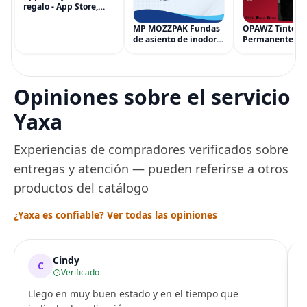
regalo - App Store,
iTunes, iPhone, iPad,
AirPods, MacBook,
MP MOZZPAK Fundas
OPAWZ Tinte
accesorios y más
de asiento de inodoro
Permanente pa
(eGift)
desechables (paquete
Cabello de Masc
de 60) - XL Funda de
Tinte para Masc
asiento de inodoro
Usado de Form
desechable y lavable
Segura por Sal
Opiniones sobre el servicio
para entrenamiento
Peluquería dur
una Década, Ti
Yaxa
Seguro
Experiencias de compradores verificados sobre
entregas y atención — pueden referirse a otros
productos del catálogo
¿Yaxa es confiable? Ver todas las opiniones
Cindy
C
Verificado
Llego en muy buen estado y en el tiempo que