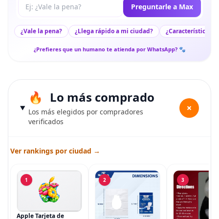
Tu pregunta a Max
Preguntarle a Max
¿Vale la pena?
¿Llega rápido a mi ciudad?
¿Características c
¿Prefieres que un humano te atienda por WhatsApp? 🐾
Lo más comprado
+
Los más elegidos por compradores
verificados
Ver rankings por ciudad →
1
2
3
Apple Tarjeta de