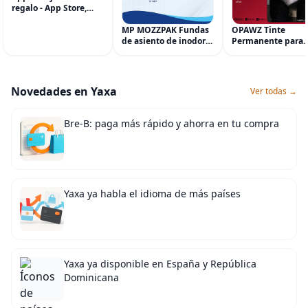
regalo - App Store,
iTunes, iPhone, iPad,
AirPods, MacBook,
MP MOZZPAK Fundas
OPAWZ Tinte
accesorios y más
de asiento de inodoro
Permanente para
(eGift)
desechables (paquete
Cabello de Mascot
de 60) - XL Funda de
Tinte para Mascot
asiento de inodoro
Usado de Forma
desechable y lavable
Segura por Salone
Novedades en Yaxa
Ver todas →
para entrenamiento
Peluquería durant
una Década, Tinte
Seguro
Bre-B: paga más rápido y ahorra en tu compra
Yaxa ya habla el idioma de más países
Yaxa ya disponible en España y República
Dominicana