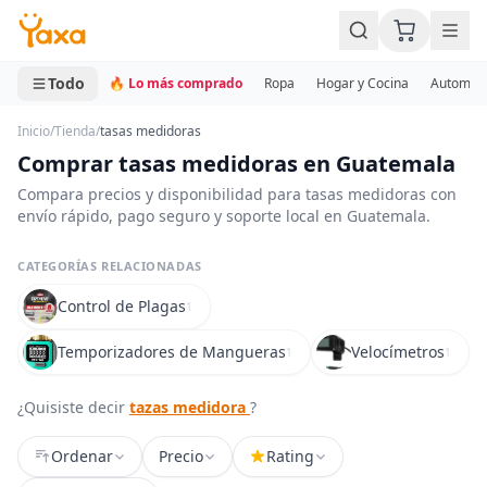
MINI CARRITO
0 productos
Todo
🔥 Lo más comprado
Ropa
Hogar y Cocina
Automotr
Inicio
/
Tienda
/
tasas medidoras
Comprar tasas medidoras en Guatemala
Compara precios y disponibilidad para tasas medidoras con
envío rápido, pago seguro y soporte local en Guatemala.
CATEGORÍAS RELACIONADAS
Control de Plagas
1
Temporizadores de Mangueras
Velocímetros
1
1
¿Quisiste decir
tazas medidora
?
Ordenar
Precio
Rating