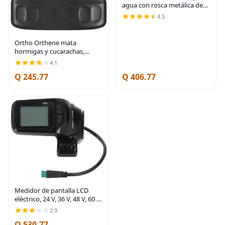
agua con rosca metálica de
entrada de latón, mide el
4.5
consumo en galones/litros y
la tasa de flujo para riego de
manguera
Ortho Orthene mata
hormigas y cucarachas,
proporciona un control
4.1
duradero de insectos, para
Q 245.77
Q 406.77
uso en interiores y exteriores,
1 lb. | Proporciona
Medidor de pantalla LCD
eléctrico, 24 V, 36 V, 48 V, 60 V,
pantalla LCD para scooter
2.9
eléctrico, baja tasa de fallas,
Q 530.77
computadora con