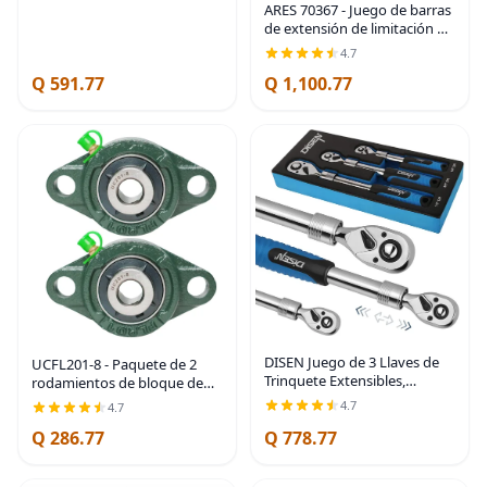
04129C 2 unidades | Fits Cub
ARES 70367 - Juego de barras
Cadet RZT42, RZT50,
de extensión de limitación de
par - 1/2 pulgadas, barras de
4.7
8 pulgadas | Cromo Moly; la
Q 591.77
Q 1,100.77
acción flexible evita el
DISEN Juego de 3 Llaves de
UCFL201-8 - Paquete de 2
Trinquete Extensibles,
rodamientos de bloque de
Impulso de 1/4" 3/8" 1/2", 72
almohada montados en
4.7
4.7
Dientes, Liberación Rápida,
brida, rodamientos de acero
Q 286.77
Q 778.77
Llaves de Vaso con Impulso
con orificio de 1/2 pulgada,
Reversible,
autoalineación