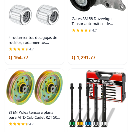
Gates 38158 DriveAlign
Tensor automático de
transmisión por correa
4.7
4 rodamientos de agujas de
rodillos, rodamientos
unidireccionales,
4.7
rodamientos de agujas de
Q 164.77
Q 1,291.77
0.315 in, diámetro de 0.551 in
de diámetro exterior y
8TEN Polea tensora plana
para MTD Cub Cadet RZT 50
L54 42 S50 Troy-Bilt GT54
4.7
TB2450 756-04129B 956-