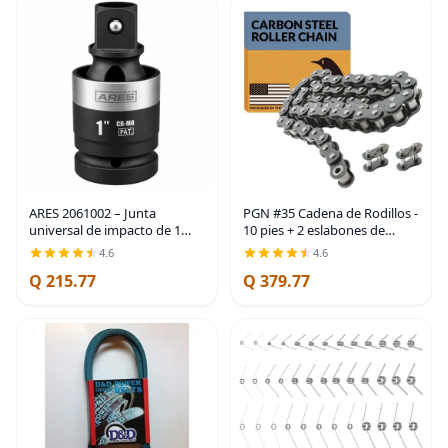
ARES 2061002 – Junta
PGN #35 Cadena de Rodillos -
universal de impacto de 1
10 pies + 2 eslabones de
pulgada con perfil delgado –
conexión gratuitos - cadenas
4.6
4.6
Junta universal con
de acero al carbono para
Q 215.77
Q 379.77
clasificación de impacto con
bicicletas, mini bicicletas,
perfil delgado para