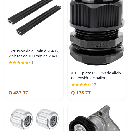
Extrusión de aluminio 2040 V,
2 piezas de 100 mm de 2040
ranura en V estándar
4.8
europeo anodizado perfil de
aluminio negro extrusión de
XHF 2 piezas 1" IP68 de alivio
riel lineal
de tensión de nailon,
prensaestopas de cable
4.7
impermeables NPT
Q 487.77
Q 178.77
ajustables, UL listadas y
cumplen con RoHS (Negro)