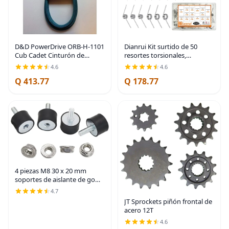
D&D PowerDrive ORB-H-1101
Dianrui Kit surtido de 50
Cub Cadet Cinturón de
resortes torsionales,
repuesto Kevlar MTD 754-
45/90/120 grados, 15
4.6
4.6
0461 954-0461 1/2 pulgadas x
tamaños, acero inoxidable
Q 413.77
Q 178.77
78 pulgadas, sección 4LK,
304, mecánico, pequeño
caucho
resorte de torsión para
4 piezas M8 30 x 20 mm
soportes de aislante de goma
con un solo perno
4.7
amortiguador con 4 piezas
JT Sprockets piñón frontal de
de tuercas de seguridad,
acero 12T
soportes de aislamiento de
4.6