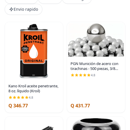
Envio rapido
PGN Munición de acero con
tirachinas - 500 piezas, 3/8
pulgadas (calibre 0.375
4.8
pulgadas), práctica recta y
precisa
Kano Kroil aceite penetrante,
8 oz. líquido (Kroil)
4.8
Q 346.77
Q 431.77