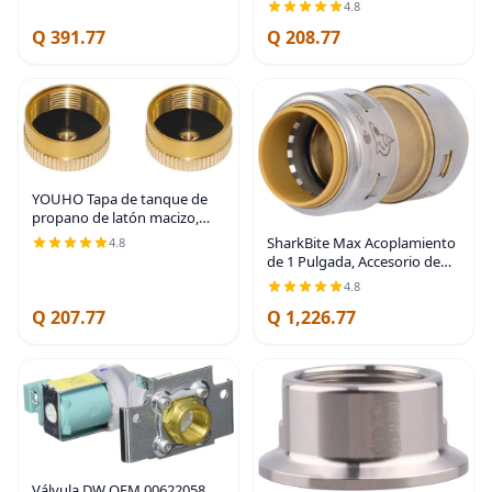
pulgada, paquete de 25, tubo
4.8
PEX, PE-RT, 23102CP25
Q 391.77
Q 208.77
YOUHO Tapa de tanque de
propano de latón macizo,
repuesto de 1 libra para
SharkBite Max Acoplamiento
4.8
estufa de campamento al aire
de 1 Pulgada, Accesorio de
libre, tapa de propano para
Plomería de Latón de
4.8
evitar fugas de
Conexión a Presión, Tubería
Q 207.77
Q 1,226.77
PEX, Cobre, CPVC, PE-RT,
HDPE, UR020A
Válvula DW OEM 00622058,