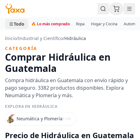
MINI CARRITO
0 productos
Todo
🔥 Lo más comprado
Ropa
Hogar y Cocina
Automotr
Inicio
/
Industrial y Científico
/
Hidráulica
CATEGORÍA
Comprar Hidráulica en
Guatemala
Compra hidráulica en Guatemala con envío rápido y
pago seguro. 3382 productos disponibles. Explora
Neumática y Plomería y más.
EXPLORA EN HIDRÁULICA
Neumática y Plomería
3.106
Precio de Hidráulica en Guatemala