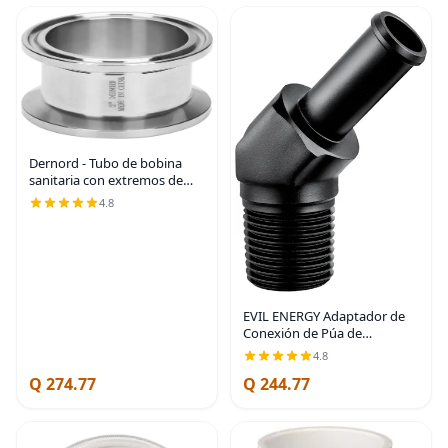
Dernord - Tubo de bobina
sanitaria con extremos de
abrazadera, tubo redondo
4.8
liso de acero inoxidable 304
con abrazadera triple de 5.08
cm, con
EVIL ENERGY Adaptador de
Conexión de Púa de
Manguera 1/2" NPT Macho a
4.8
1/2" 45 Grados de Aluminio
Q 274.77
Q 244.77
Negro