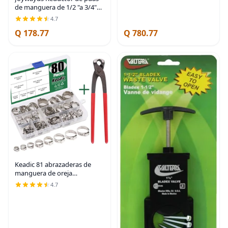
Antipolvo
de manguera de 1/2 "a 3/4"
empalme reductor de ajuste
4.7
de púas, unión hexagonal de
Q 178.77
Q 780.77
latón para
agua/combustible/aire |
Keadic 81 abrazaderas de
manguera de oreja
individual, abrazaderas de
4.7
manguera sin escalones de
0.31 a 0.19 pulgadas con
pinza de oreja de acero