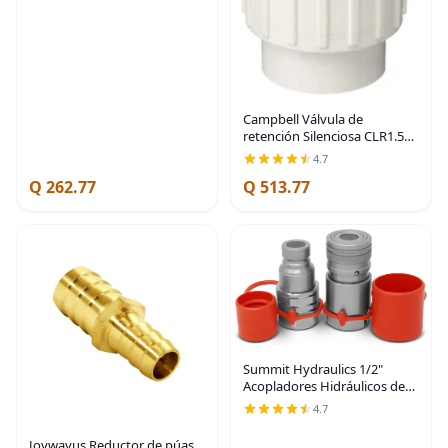
Campbell Válvula de
retención Silenciosa CLR1.5
de Brady MfrPartNo 0823-
4.7
15C, Blanco
Q 262.77
Q 513.77
Summit Hydraulics 1/2"
Acopladores Hidráulicos de
Conexión Rápida de Cara
4.7
Plana para Dirección de Patín
Bobcat Set con Tapas
Joywayus Reductor de púas