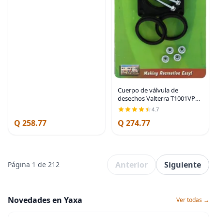
Cuerpo de válvula de
desechos Valterra T1001VP
Bladex de 1-1/2 pulgadas,
4.7
Negro
Q 258.77
Q 274.77
Anterior
Siguiente
Página 1 de 212
Novedades en Yaxa
Ver todas →