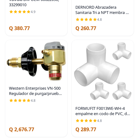
33299010
DERNORD Abrazadera
4.9
Sanitaria Tri a NPT Hembra Tri
Clover (1" NPT Hembra
4.8
(abrazadera Tri de 1.5
Q 380.77
Q 260.77
pulgadas))
Western Enterprises VN-500
Regulador de purga/prueba
de nitrógeno con presión de
4.8
prueba de 500 PSI
FORMUFIT F0013WE-WH-4
empalme en codo de PVC, de
3 vías, de calidad para
4.8
muebles, tamaño de 1
Q 2,676.77
Q 289.77
pulgada, blanco (paquete de
4)