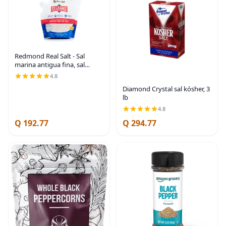
Redmond Real Salt - Sal
marina antigua fina, sal
mineral sin refinar, bolsa de
4.8
16 onzas (paquete de 1)
Diamond Crystal sal kósher, 3
lb
4.8
Q 192.77
Q 294.77