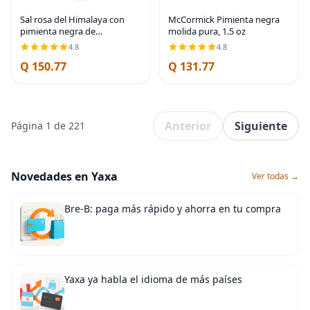
Sal rosa del Himalaya con
McCormick Pimienta negra
pimienta negra de
molida pura, 1.5 oz
McCormick
4.8
4.8
Q 150.77
Q 131.77
Anterior
Siguiente
Página 1 de 221
Novedades en Yaxa
Ver todas →
Bre-B: paga más rápido y ahorra en tu compra
Yaxa ya habla el idioma de más países