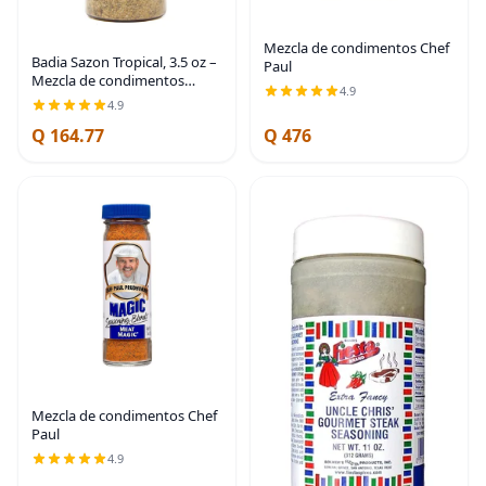
Mezcla de condimentos Chef
Badia Sazon Tropical, 3.5 oz –
Paul
Mezcla de condimentos
4.9
multiusos para platos latinos
4.9
sabrosos
Q 164.77
Q 476
Mezcla de condimentos Chef
Paul
4.9