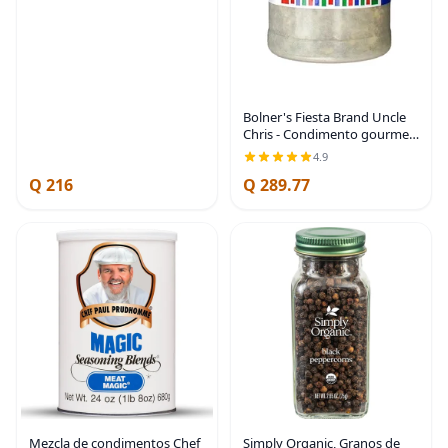
Bolner's Fiesta Brand Uncle
Chris - Condimento gourmet
para carne, 11 onzas
4.9
Q 216
Q 289.77
Mezcla de condimentos Chef
Simply Organic, Granos de