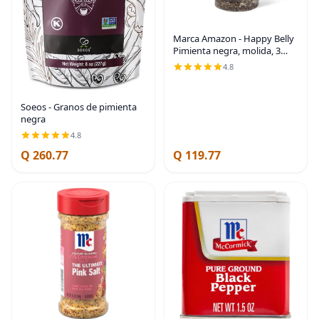
Marca Amazon - Happy Belly
Pimienta negra, molida, 3
onzas
4.8
Soeos - Granos de pimienta
negra
4.8
Q 260.77
Q 119.77