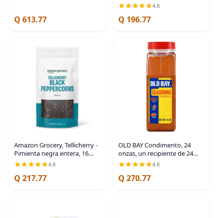
de Maldon
4.8
Q 613.77
Q 196.77
Amazon Grocery, Tellicherry -
OLD BAY Condimento, 24
Pimienta negra entera, 16
onzas, un recipiente de 24
onzas
onzas de condimento
4.8
4.8
multiusos OLD BAY con
Q 217.77
Q 270.77
mezcla única de 18 especias y
hierbas para cangrejos,