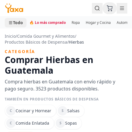
MINI CARRITO
0 productos
Todo
🔥 Lo más comprado
Ropa
Hogar y Cocina
Automotr
Inicio
/
Comida Gourmet y Alimentos
/
Productos Básicos de Despensa
/
Hierbas
CATEGORÍA
Comprar Hierbas en
Guatemala
Compra hierbas en Guatemala con envío rápido y
pago seguro. 3523 productos disponibles.
TAMBIÉN EN PRODUCTOS BÁSICOS DE DESPENSA
Cocinar y Hornear
Salsas
C
S
Comida Enlatada
Sopas
C
S