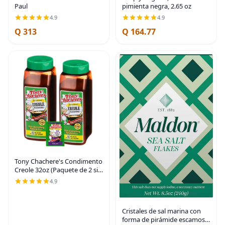
Paul
pimienta negra, 2.65 oz
4.9
4.9
Q 313
Q 164.77
Tony Chachere's Condimento
Creole 32oz (Paquete de 2 sin
paquete de sal)
4.9
Cristales de sal marina con
forma de pirámide escamosa,