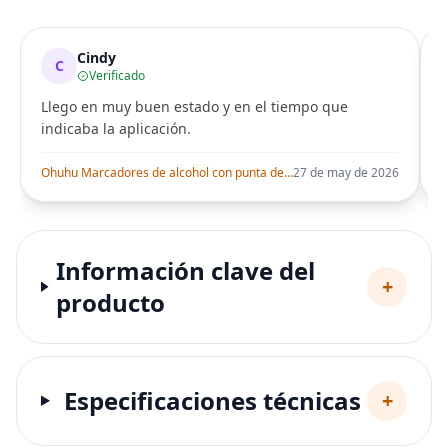
Cindy
C
Verificado
Llego en muy buen estado y en el tiempo que
indicaba la aplicación.
i
Ohuhu Marcadores de alcohol con punta de pincel – Juego de marcadores artísticos de doble punta con certificación AP para artistas adultos
27 de may de 2026
Información clave del
+
producto
Especificaciones técnicas
+