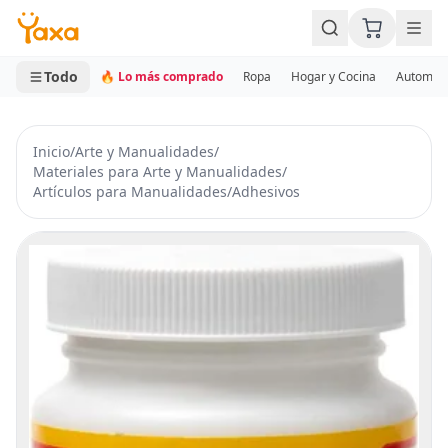
MINI CARRITO
0 productos
Todo
🔥 Lo más comprado
Ropa
Hogar y Cocina
Automotr
Inicio
/
Arte y Manualidades
/
Materiales para Arte y Manualidades
/
Artículos para Manualidades
/
Adhesivos