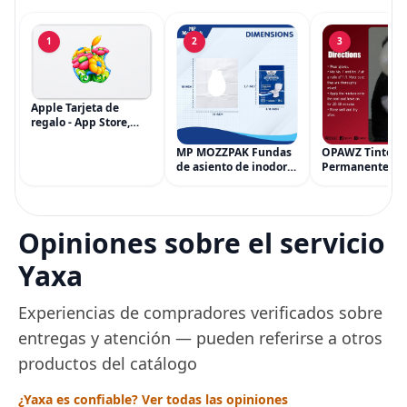
1
2
3
Apple Tarjeta de
regalo - App Store,
iTunes, iPhone, iPad,
AirPods, MacBook,
MP MOZZPAK Fundas
OPAWZ Tinte
accesorios y más
de asiento de inodoro
Permanente pa
(eGift)
desechables (paquete
Cabello de Masc
de 60) - XL Funda de
Tinte para Masc
asiento de inodoro
Usado de Form
desechable y lavable
Segura por Sal
Opiniones sobre el servicio
para entrenamiento
Peluquería dur
una Década, Ti
Yaxa
Seguro
Experiencias de compradores verificados sobre
entregas y atención — pueden referirse a otros
productos del catálogo
¿Yaxa es confiable? Ver todas las opiniones