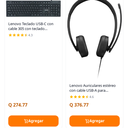
Lenovo Teclado USB-C con
cable 305 con teclado
numérico, teclado de tamaño
4.3
completo, diseño delgado,
negro, conectividad USB-C,
función dedicada y
Lenovo Auriculares estéreo
con cable USB-A para
PC/portátil, cancelación de
4.6
ruido AI a través de la
Q 274.77
Q 376.77
aplicación, 4.94 oz ligeros,
auriculares
Agregar
Agregar