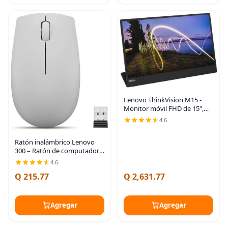
Lenovo ThinkVision M15 -
Monitor móvil FHD de 15",
color negro
4.6
Ratón inalámbrico Lenovo
300 – Ratón de computadora
para PC, portátil con
4.6
Windows – Diseño
Q 215.77
Q 2,631.77
ambidiestro – Receptor Nano
USB de 2.4 GHz – 12 meses
de
Agregar
Agregar