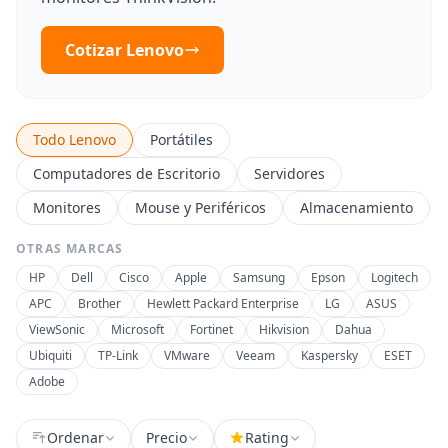
Cotizar Lenovo
Todo Lenovo
Portátiles
Computadores de Escritorio
Servidores
Monitores
Mouse y Periféricos
Almacenamiento
OTRAS MARCAS
HP
Dell
Cisco
Apple
Samsung
Epson
Logitech
APC
Brother
Hewlett Packard Enterprise
LG
ASUS
ViewSonic
Microsoft
Fortinet
Hikvision
Dahua
Ubiquiti
TP-Link
VMware
Veeam
Kaspersky
ESET
Adobe
Ordenar
Precio
Rating