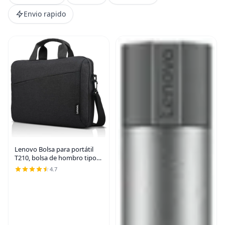
Envio rapido
Lenovo Bolsa para portátil
T210, bolsa de hombro tipo
mensajero para portátil o
4.7
tableta, tela elegante,
duradera y repelente al agua