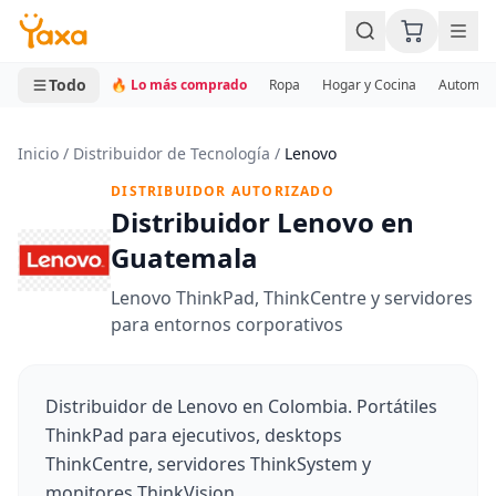
MINI CARRITO
0 productos
Todo
🔥 Lo más comprado
Ropa
Hogar y Cocina
Automotr
Inicio
/
Distribuidor de Tecnología
/
Lenovo
DISTRIBUIDOR AUTORIZADO
Distribuidor Lenovo en
Guatemala
Lenovo ThinkPad, ThinkCentre y servidores
para entornos corporativos
Distribuidor de Lenovo en Colombia. Portátiles
ThinkPad para ejecutivos, desktops
ThinkCentre, servidores ThinkSystem y
monitores ThinkVision.