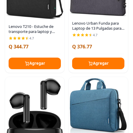
Lenovo Urban Funda para
Lenovo T210 - Estuche de
Laptop de 13 Pulgadas para
transporte para laptop y
Laptop/Portátil/Tablet
4.7
tablet de 15.6 pulgadas,
Compatible con MacBook
4.7
diseño elegante, tela
Air/Pro Resistente al Agua -
Q 344.77
Q 376.77
duradera y repelente al agua
Gris Carbón
Agregar
Agregar