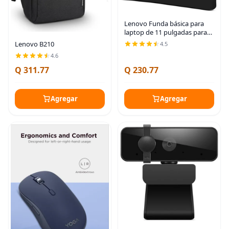
Lenovo Funda básica para
laptop de 11 pulgadas para
notebook/tablet, compatible
Lenovo B210
4.5
con MacBook Air/Pro,
4.6
material de neopreno, forro
polar suave,
Q 311.77
Q 230.77
Agregar
Agregar