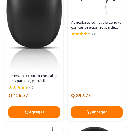
Auriculares con cable Lenovo
con cancelación activa de
ruido (ANC), conectividad
4.6
USB-C y USB-A, Certificado
para Zoom, Cancelación
activa de ruido,
Lenovo 100 Ratón con cable
USB para PC, portátil,
ordenador con Windows -
4.5
Tamaño completo - Diseño
Q 126.77
Q 892.77
ambidiestro - 3 botones -
Sensor óptico rojo –
Agregar
Agregar