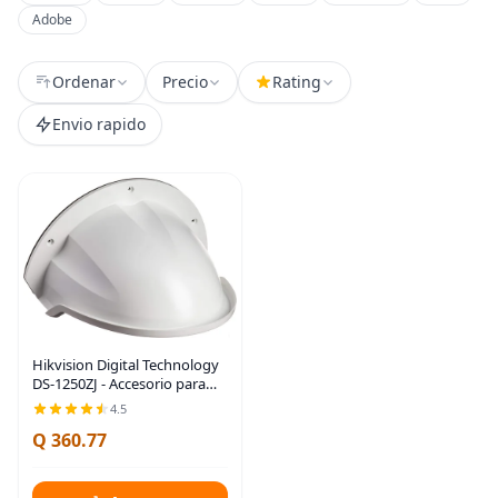
Adobe
Ordenar
Precio
Rating
Envio rapido
Hikvision Digital Technology
DS-1250ZJ - Accesorio para
cámara de seguridad y
4.5
soporte de montaje para
Q 360.77
hogares, protección para
exteriores,