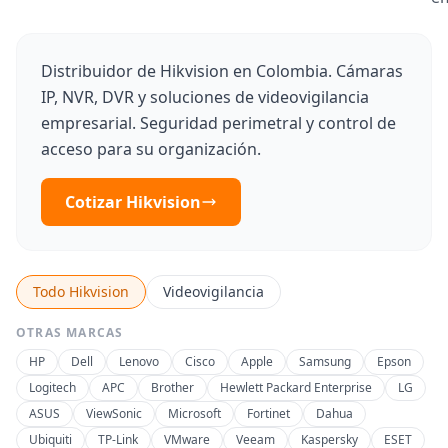
Distribuidor de Hikvision en Colombia. Cámaras
IP, NVR, DVR y soluciones de videovigilancia
empresarial. Seguridad perimetral y control de
acceso para su organización.
Cotizar Hikvision
Todo Hikvision
Videovigilancia
OTRAS MARCAS
HP
Dell
Lenovo
Cisco
Apple
Samsung
Epson
Logitech
APC
Brother
Hewlett Packard Enterprise
LG
ASUS
ViewSonic
Microsoft
Fortinet
Dahua
Ubiquiti
TP-Link
VMware
Veeam
Kaspersky
ESET