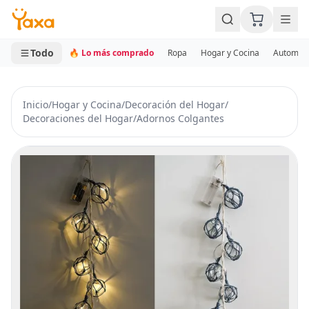
MINI CARRITO
0 productos
Todo
🔥 Lo más comprado
Ropa
Hogar y Cocina
Automotr
Inicio
/
Hogar y Cocina
/
Decoración del Hogar
/
Decoraciones del Hogar
/
Adornos Colgantes