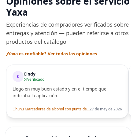
Opiniones sobre el servicio
una Década, Ti
Yaxa
Seguro
Experiencias de compradores verificados sobre
entregas y atención — pueden referirse a otros
productos del catálogo
¿Yaxa es confiable? Ver todas las opiniones
Cindy
C
Verificado
Llego en muy buen estado y en el tiempo que
indicaba la aplicación.
i
Ohuhu Marcadores de alcohol con punta de pincel – Juego de marcadores artísticos de doble punta con certificación AP para artistas adultos
27 de may de 2026