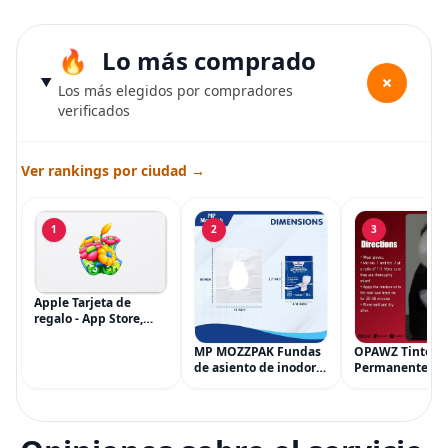
Lo más comprado
+
Los más elegidos por compradores
verificados
Ver rankings por ciudad →
1
2
3
Apple Tarjeta de
regalo - App Store,
iTunes, iPhone, iPad,
AirPods, MacBook,
MP MOZZPAK Fundas
OPAWZ Tinte
accesorios y más
de asiento de inodoro
Permanente pa
(eGift)
desechables (paquete
Cabello de Masc
de 60) - XL Funda de
Tinte para Masc
asiento de inodoro
Usado de Form
desechable y lavable
Segura por Sal
para entrenamiento
Peluquería dur