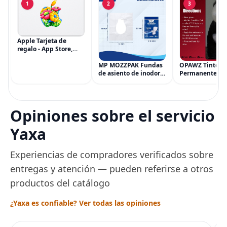
1
2
3
Apple Tarjeta de
regalo - App Store,
iTunes, iPhone, iPad,
AirPods, MacBook,
MP MOZZPAK Fundas
OPAWZ Tinte
accesorios y más
de asiento de inodoro
Permanente pa
(eGift)
desechables (paquete
Cabello de Masc
de 60) - XL Funda de
Tinte para Masc
asiento de inodoro
Usado de Form
desechable y lavable
Segura por Sal
Opiniones sobre el servicio
para entrenamiento
Peluquería dur
una Década, Ti
Yaxa
Seguro
Experiencias de compradores verificados sobre
entregas y atención — pueden referirse a otros
productos del catálogo
¿Yaxa es confiable? Ver todas las opiniones