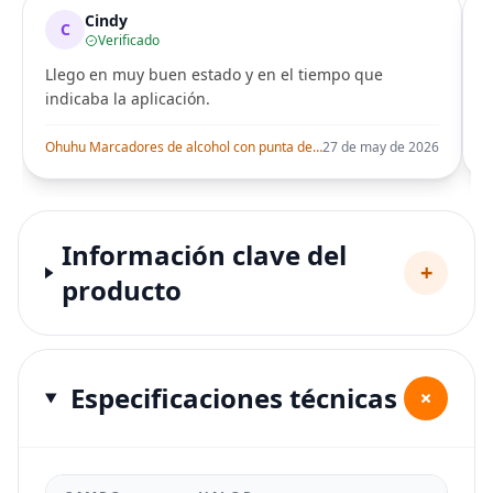
Cindy
C
Verificado
Llego en muy buen estado y en el tiempo que
indicaba la aplicación.
i
Ohuhu Marcadores de alcohol con punta de pincel – Juego de marcadores artísticos de doble punta con certificación AP para artistas adultos
27 de may de 2026
Información clave del
+
producto
Especificaciones técnicas
+