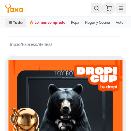
MINI CARRITO
0 productos
Todo
🔥 Lo más comprado
Ropa
Hogar y Cocina
Automotr
Inicio
/
Express
/
Belleza