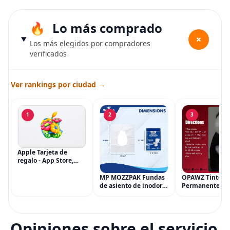
Lo más comprado
+
Los más elegidos por compradores
verificados
Ver rankings por ciudad →
1
2
3
Apple Tarjeta de
regalo - App Store,
iTunes, iPhone, iPad,
AirPods, MacBook,
MP MOZZPAK Fundas
OPAWZ Tinte
accesorios y más
de asiento de inodoro
Permanente pa
(eGift)
desechables (paquete
Cabello de Masc
de 60) - XL Funda de
Tinte para Masc
asiento de inodoro
Usado de Form
desechable y lavable
Segura por Sal
Opiniones sobre el servicio
para entrenamiento
Peluquería dur