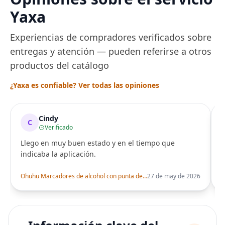
una Década, Ti
Yaxa
Seguro
Experiencias de compradores verificados sobre
entregas y atención — pueden referirse a otros
productos del catálogo
¿Yaxa es confiable? Ver todas las opiniones
Cindy
C
Verificado
Llego en muy buen estado y en el tiempo que
indicaba la aplicación.
i
Ohuhu Marcadores de alcohol con punta de pincel – Juego de marcadores artísticos de doble punta con certificación AP para artistas adultos
27 de may de 2026