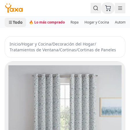
MINI CARRITO
0 productos
Todo
🔥 Lo más comprado
Ropa
Hogar y Cocina
Automotr
Inicio
/
Hogar y Cocina
/
Decoración del Hogar
/
Tratamientos de Ventana
/
Cortinas
/
Cortinas de Paneles