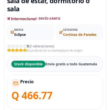
sala de estar, dormitorio o
sala
- ENVÍO GRATIS
MARCA
CATEGORIA
Eclipse
Cortinas de Paneles
5
(3 valoraciones)
Valoraciones del producto en su marketplace de origen
Stock disponible
Envio gratis a todo Guatemala
Precio
Q 466.77