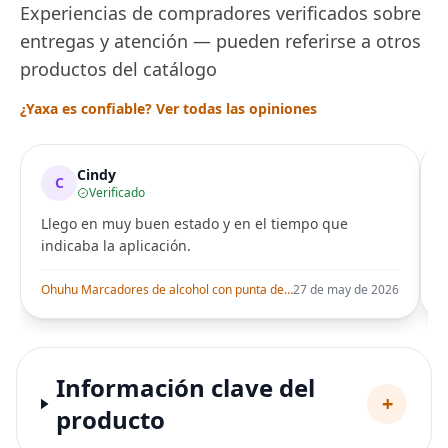
Experiencias de compradores verificados sobre
entregas y atención — pueden referirse a otros
productos del catálogo
¿Yaxa es confiable? Ver todas las opiniones
Cindy
C
Verificado
Llego en muy buen estado y en el tiempo que
indicaba la aplicación.
i
Ohuhu Marcadores de alcohol con punta de pincel – Juego de marcadores artísticos de doble punta con certificación AP para artistas adultos
27 de may de 2026
Información clave del
+
producto