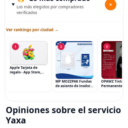
+
Los más elegidos por compradores
verificados
Ver rankings por ciudad →
1
2
3
Apple Tarjeta de
regalo - App Store,
iTunes, iPhone, iPad,
AirPods, MacBook,
MP MOZZPAK Fundas
OPAWZ Tinte
accesorios y más
de asiento de inodoro
Permanente pa
(eGift)
desechables (paquete
Cabello de Masc
de 60) - XL Funda de
Tinte para Masc
asiento de inodoro
Usado de Form
desechable y lavable
Segura por Sal
Opiniones sobre el servicio
para entrenamiento
Peluquería dur
una Década, Ti
Yaxa
Seguro