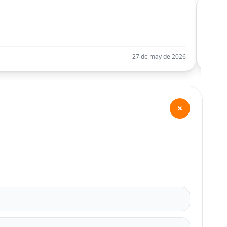
C
Llego
27 de may de 2026
+