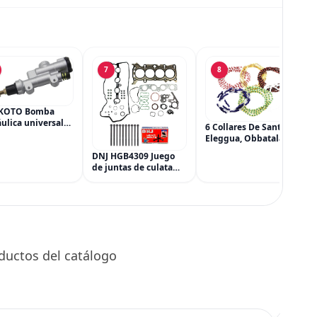
7
8
KOTO Bomba
ulica universal
6 Collares De Santeria,
ilindro principal,
Eleggua, Obbatala,
dro maestro del
Shango, Yemaya,
DNJ HGB4309 Juego
 trasero para
Oshun Y Orula, Ifa,
de juntas de culata
a CRF 250R 250X
Religión Yoruba, Afro-
con kit de pernos de
Cubana
culata para Mazda 3
CX-3 CX-5 2.0L L4 16V
DOHC 1998cc 2012-
2021
ductos del catálogo