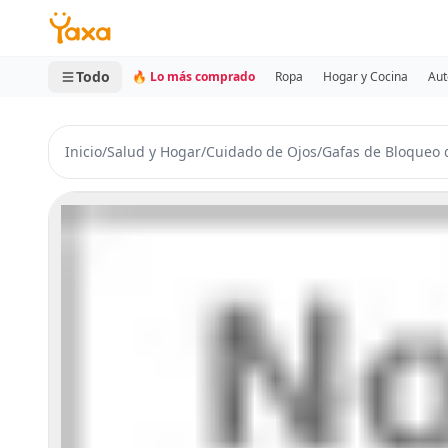
MINI CARRITO
0 productos
Todo
🔥 Lo más comprado
Ropa
Hogar y Cocina
Aut
Inicio
/
Salud y Hogar
/
Cuidado de Ojos
/
Gafas de Bloqueo 