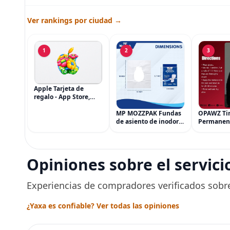
Ver rankings por ciudad →
1
2
3
Apple Tarjeta de
regalo - App Store,
iTunes, iPhone, iPad,
AirPods, MacBook,
MP MOZZPAK Fundas
OPAWZ Ti
accesorios y más
de asiento de inodoro
Permanen
(eGift)
desechables (paquete
Cabello d
de 60) - XL Funda de
Tinte par
asiento de inodoro
Usado de 
desechable y lavable
Segura po
Opiniones sobre el servici
para entrenamiento
Peluquerí
una Décad
Seguro
Experiencias de compradores verificados sobre
¿Yaxa es confiable? Ver todas las opiniones