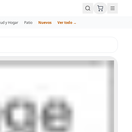
lud y Hogar
Patio
Nuevos
Ver todo →