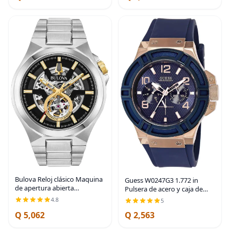
Bulova Reloj clásico Maquina
Guess W0247G3 1.772 in
de apertura abierta
Pulsera de acero y caja de
automática para hombre,
acrílico reloj para hombre,
4.8
5
Automático - 98A178
Movimiento de cuarzo
Q 5,062
Q 2,563