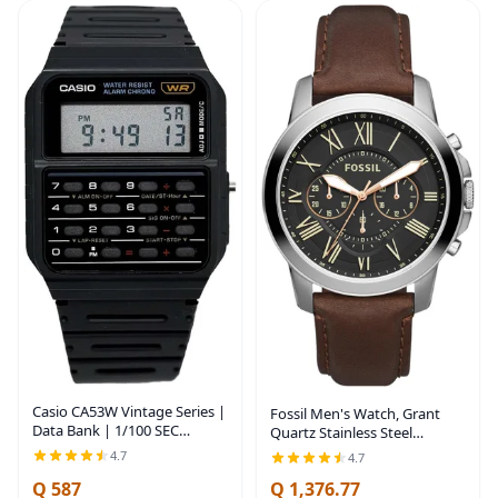
Casio CA53W Vintage Series |
Fossil Men's Watch, Grant
Data Bank | 1/100 SEC
Quartz Stainless Steel
Stopwatch | Water Resistant
Chronograph Watch for Men
4.7
4.7
| 8 Digit Calculator | Dual
Time | Resin Band | Resin
Q 587
Q 1,376.77