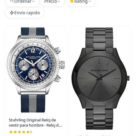
Ordenar
Precio
Rating
Envio rapido
Stuhrling Original Reloj de
vestir para hombre - Reloj de
pulsera cronógrafo con
5
taquímetro subdial de 24