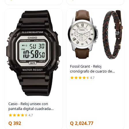
Case | Auto
Fossil Grant - Reloj
cronógrafo de cuarzo de
acero inoxidable para
4.7
hombre Cronógrafo
movimiento de cuarzo
Casio - Reloj unisex con
pantalla digital cuadrada
grande cuarzo negro modelo
4.7
F-108WH-1ACF
Q 392
Q 2,024.77