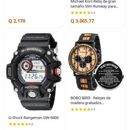
Michael Kors Reloj de gran
horas, Azul-A, Cronógrafo
tamaño Slim Runway para
hombre, reloj de acero
4.8
inoxidable para hombres
Q 2,170
Q 3,065.77
BOBO BIRD - Relojes de
madera grabados
personalizados para hombre
4.8
elegantes relojes de pulsera
G-Shock Rangeman GW-9400
de cuarzo que combinan
madera y acero inoxidable
4.8
para