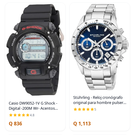
Stührling - Reloj cronógrafo
original para hombre pulsera
Casio DW9052-1V G Shock -
de acero inoxidable con
Digital -200M Wr- Acentos
5
corona de rosca y resistente
rojos
4.8
al agua hasta 3281ft
Movimiento de
Q 836
Q 1,113