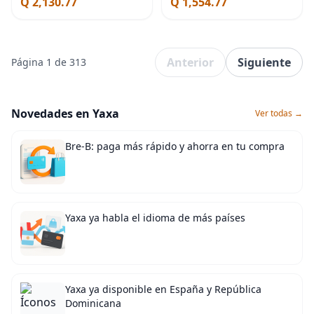
Q 2,130.77
Q 1,554.77
movimiento de cuarzo
Anterior
Siguiente
Página 1 de 313
Novedades en Yaxa
Ver todas →
Bre-B: paga más rápido y ahorra en tu compra
Yaxa ya habla el idioma de más países
Yaxa ya disponible en España y República
Dominicana