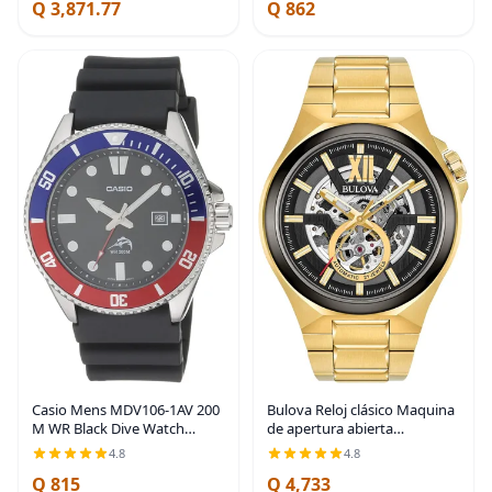
Q 3,871.77
Q 862
Casio Mens MDV106-1AV 200
Bulova Reloj clásico Maquina
M WR Black Dive Watch
de apertura abierta
MDV106-1A
automática para hombre,
4.8
4.8
Automático - 98A178
Q 815
Q 4,733