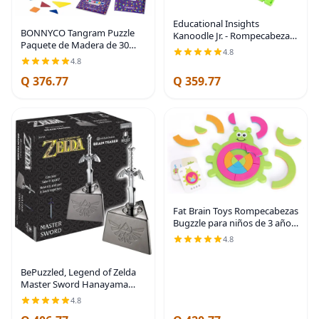
Educational Insights
BONNYCO Tangram Puzzle
Kanoodle Jr. - Rompecabezas
Paquete de Madera de 30
cerebrales 3D, juego de
4.8
Recuerdos de Fiesta para
cerebro para un jugador,
4.8
Niños. Rellenos de Bolsas de
divertidos juegos de viaje
Q 376.77
Q 359.77
Dulces para Niños de 3-5, 4-8,
para niños, desafiantes
Regalos de
Fat Brain Toys Rompecabezas
Bugzzle para niños de 3 años
en adelante - Rompecabezas
4.8
de hacer coincidir imágenes,
aprender fracciones, desafío
BePuzzled, Legend of Zelda
Master Sword Hanayama
Brain Teaser, Mensa nivel 6,
4.8
para edades de 12 años en