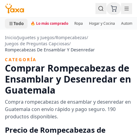
MINI CARRITO
0 productos
Todo
🔥 Lo más comprado
Ropa
Hogar y Cocina
Automotr
Inicio
/
Juguetes y Juegos
/
Rompecabezas
/
Juegos de Preguntas Capciosas
/
Rompecabezas De Ensamblar Y Desenredar
CATEGORÍA
Comprar Rompecabezas de
Ensamblar y Desenredar en
Guatemala
Compra rompecabezas de ensamblar y desenredar en
Guatemala con envío rápido y pago seguro. 190
productos disponibles.
Precio de Rompecabezas de