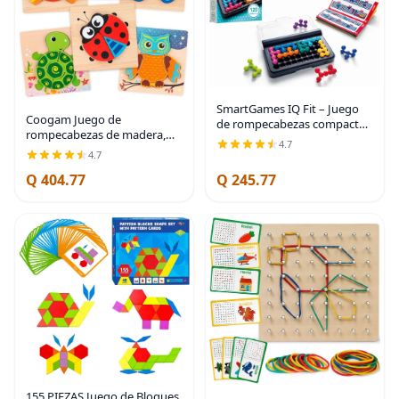
SmartGames IQ Fit – Juego
Coogam Juego de
de rompecabezas compacto
rompecabezas de madera,
de viaje con 120 desafíos 3D,
4.7
paquete de 6 juguetes
juego lógico para ejercitar la
4.7
Montessori de color con
mente para niños y adultos,
Q 404.77
Q 245.77
forma de animal, habilidades
juguete
motoras finas, aprendizaje
155 PIEZAS Juego de Bloques