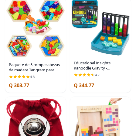
Educational Insights
Paquete de 5 rompecabezas
Kanoodle Gravity -
de madera Tangram para
Rompecabezas cerebrales 3D,
niños, rompecabezas
4.7
4.8
juego cerebral de un solo
hexagonal de madera,
jugador, juegos divertidos de
Q 303.77
Q 344.77
bloques de rompecabezas
viaje para niños,
con formas geométricas,
juegos de