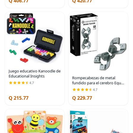
Q 406.77
Q 420.77
adelante
Juego educativo Kanoodle de
Educational Insights
Rompecabezas de metal
fundido para el cerebro Equa
4.7
Hanayama (nivel 6)
4.7
Q 215.77
Q 229.77