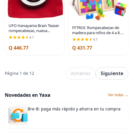
UFO Hanayama Brain Teaser
FFTROC Rompecabezas de
rompecabezas, nueva
madera para niños de 4 a 8 a
versión 2019, clasificación de
10 años, bloques rusos 3D
4.7
4.7
dificultad de nivel 4, bolsa de
gruesos y coloridos y
terciopelo rojo con cordón,
Q 446.77
Q 431.77
rompecabezas de cerebro
paquete
Tangram, juguetes de
Anterior
Siguiente
Página 1 de 12
Novedades en Yaxa
Ver todas →
Bre-B: paga más rápido y ahorra en tu compra