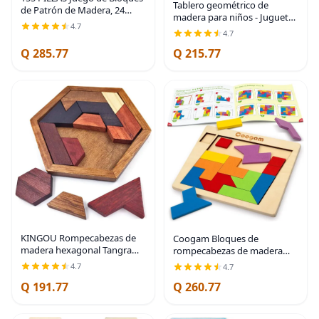
Tablero geométrico de
de Patrón de Madera, 24
madera para niños - Juguete
Tarjetas de Diseño Doble Cara
4.7
educativo Montessori STEM
4.7
(48 Patrones) Rompecabezas
con tarjetas de patrones y
de Forma Geométrica
Q 285.77
Q 215.77
bandas de goma,
Divertido Tangram
rompecabezas de formas de
KINGOU Rompecabezas de
Coogam Bloques de
madera hexagonal Tangram
rompecabezas de madera
para niños y adultos,
geométricos Tangram
4.7
4.7
rompecabezas de madera
Rompecabezas 3D Juego de
Q 191.77
Q 260.77
para niños y adultos, juegos
lógica IQ Juego de forma y
de rompecabezas para
patrón de colores Montessori
STEM