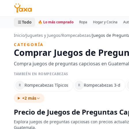
MINI CARRITO
0 productos
Todo
🔥 Lo más comprado
Ropa
Hogar y Cocina
Aut
Inicio
/
Juguetes y Juegos
/
Rompecabezas
/
Juegos de Pregunt
CATEGORÍA
Comprar Juegos de Pregun
Compra juegos de preguntas capciosas en Guatemala
TAMBIÉN EN ROMPECABEZAS
Rompecabezas Típicos
Rompecabezas 3-d
R
R
+2 más
Precio de Juegos de Preguntas C
Explora juegos de preguntas capciosas con precios actualiz
Guatemala.