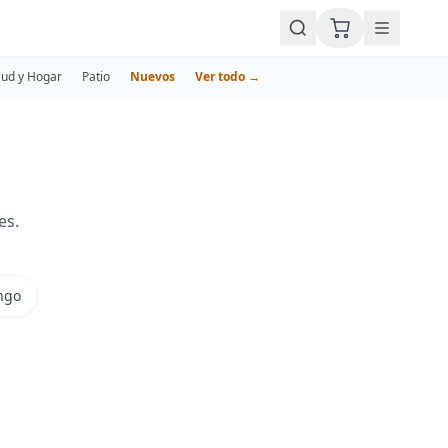
lud y Hogar
Patio
Nuevos
Ver todo →
es.
ngo