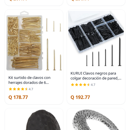
KURUI Clavos negros para
Kit surtido de clavos con
colgar decoración de pared,
herrajes dorados de 6
tapices, cuadros, kit de 700
4.7
tamaños, 358 piezas,
piezas de clavos para colgar
4.7
chapado en latón, clavos
para dormitorio, baño,
Q 178.77
Q 192.77
para colgar cuadros, clavos
oficina, 6
de acabado, clavos para