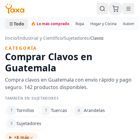
MINI CARRITO
0 productos
Todo
🔥 Lo más comprado
Ropa
Hogar y Cocina
Automotr
Inicio
/
Industrial y Científico
/
Sujetadores
/
Clavos
CATEGORÍA
Comprar Clavos en
Guatemala
Compra clavos en Guatemala con envío rápido y pago
seguro. 142 productos disponibles.
TAMBIÉN EN SUJETADORES
Tornillos
Tuercas
Arandelas
T
T
A
Sujetadores
S
+8 más