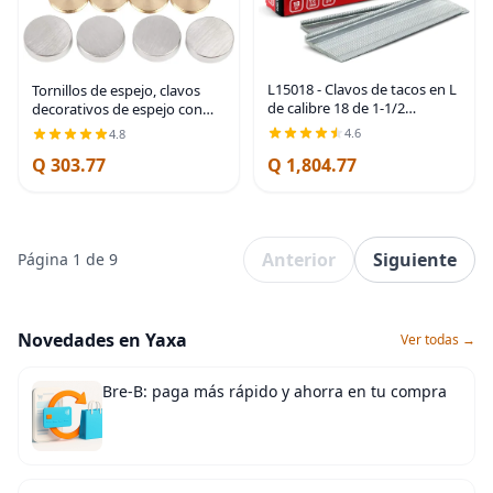
L15018 - Clavos de tacos en L
Tornillos de espejo, clavos
de calibre 18 de 1-1/2
decorativos de espejo con
pulgadas de longitud (caja de
tapa de latón, 1 pulgada,
4.6
4.8
1000 ct)
níquel satinado, paquete de 4
Q 303.77
Q 1,804.77
Círculo: 1.0 in
Anterior
Siguiente
Página 1 de 9
Novedades en Yaxa
Ver todas →
Bre-B: paga más rápido y ahorra en tu compra