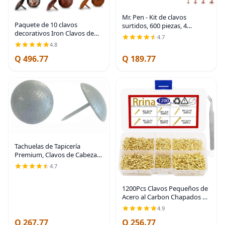
Mr. Pen - Kit de clavos
Paquete de 10 clavos
surtidos, 600 piezas, 4
decorativos Iron Clavos de
tamaños, oro rosa, clavos
4.7
0.75 pulgadas, color negro,
pequeños para colgar
4.8
acento decorativo para
cuadros, clavos de acabado,
Q 496.77
Q 189.77
mejoras del hogar, persianas
clavos de pared para
de granja, puerta de
Tachuelas de Tapicería
Premium, Clavos de Cabeza
de 1 pulgada de Diámetro,
4.7
Adorno Decorativo Grande
para Muebles (25, Peltre
1200Pcs Clavos Pequeños de
Antiguo)
Acero al Carbon Chapados en
Latón para Madera DIY Micro
4.9
Mini Clavos M1.2/1.5 Kit de
Q 267.77
Q 256.77
Surtido 6 Tamaños