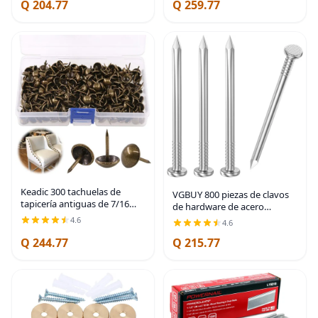
Q 204.77
Q 259.77
espigas, clavos largos
decoración de
Keadic 300 tachuelas de
VGBUY 800 piezas de clavos
tapicería antiguas de 7/16
de hardware de acero
pulgadas, pasadores de
inoxidable - clavos de 1
4.6
4.6
bronce para muebles,
pulgada de cabeza plana
pasadores de presión para
Q 244.77
Q 215.77
para colgar cuadros, acabado
pulgar, tachuelas de cabeza
de pared y madera