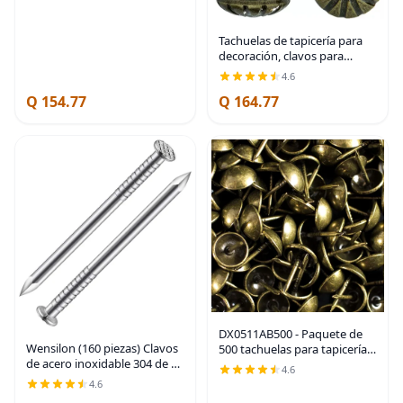
Tachuelas de tapicería para
decoración, clavos para
tapicería decorativa, clavos
4.6
de tapicería de 7/16 pulgadas
Q 154.77
Q 164.77
para muebles decorativos de
DX0511AB500 - Paquete de
Wensilon (160 piezas) Clavos
500 tachuelas para tapicería,
de acero inoxidable 304 de 1-
clavos decorativos de
4.6
1/2 pulgadas, clavos para
muebles de 7/16 pulgadas
4.6
colgar, clavos de pared,
para sillas, cabeceros y