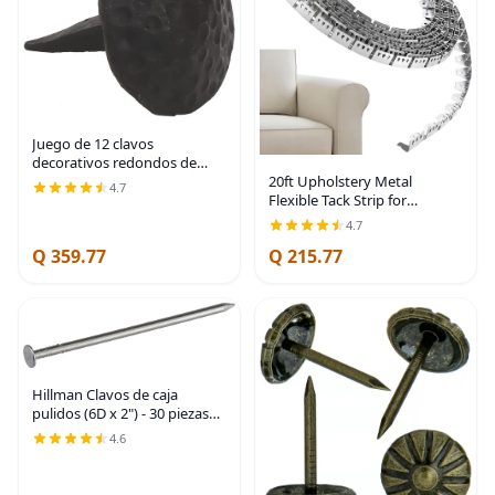
Juego de 12 clavos
decorativos redondos de
20ft Upholstery Metal
hierro, 1 1/4 x 1 pulgada,
4.7
Flexible Tack Strip for
forjados a mano, acabado
Furniture, Chairs, Sofas –
negro natural
4.7
Curve-Ease Grip for Easy
Q 359.77
Q 215.77
Installation
Hillman Clavos de caja
pulidos (6D x 2") - 30 piezas
(plata)
4.6