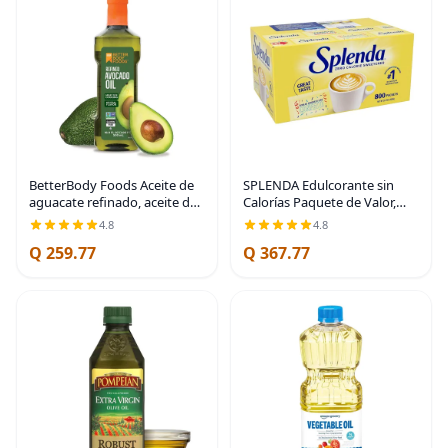
BetterBody Foods Aceite de
SPLENDA Edulcorante sin
aguacate refinado, aceite de
Calorías Paquete de Valor,
cocina sin productos
800 Sobres | Paquete
4.8
4.8
transgénicos, kosher, apto
económico
Q 259.77
Q 367.77
para dietas keto y paleo, para
freír y