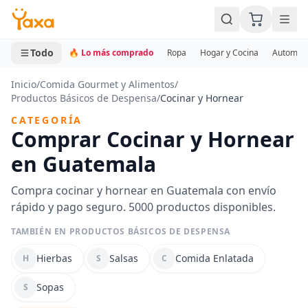
MINI CARRITO
0 productos
Todo
🔥 Lo más comprado
Ropa
Hogar y Cocina
Automotr
Inicio
/
Comida Gourmet y Alimentos
/
Productos Básicos de Despensa
/
Cocinar y Hornear
CATEGORÍA
Comprar Cocinar y Hornear
en Guatemala
Compra cocinar y hornear en Guatemala con envío
rápido y pago seguro. 5000 productos disponibles.
TAMBIÉN EN PRODUCTOS BÁSICOS DE DESPENSA
Hierbas
Salsas
Comida Enlatada
H
S
C
Sopas
S