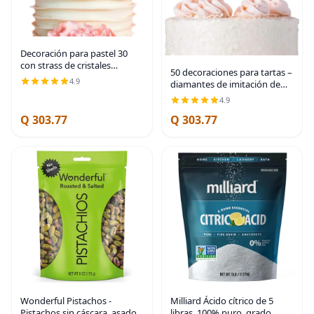
Decoración para pastel 30
con strass de cristales
50 decoraciones para tartas –
premium. Monograma de
4.9
diamantes de imitación de
número treinta, para
oro rosa – 50 y fabulosas
cumpleaños o aniversario
4.9
decoraciones de cumpleaños
número 30 | Premium Gold
Q 303.77
Q 303.77
| Premium Rose Gold Metal -
Metal
Sparkly
Wonderful Pistachos -
Milliard Ácido cítrico de 5
Pistachos sin cáscara, asados
libras, 100% puro, grado