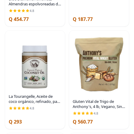
Almendras espolvoreadas de
cacao asadas al horno, 14
4.8
onzas
Q 454.77
Q 187.77
La Tourangelle, Aceite de
coco orgánico, refinado, para
Gluten Vital de Trigo de
cocinar, hornear, cabello y
Anthony's, 4 lb, Vegano, Sin
4.8
cuidado de la piel, prensado
OGM, Apto para Keto, Bajo
4.8
con expulsor, 14 fl oz
en Carbohidratos
Q 293
Q 560.77