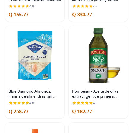
y salados, 6 onzas
alimenticio, proyecto
4.8
4.8
verificado sin OMG (5 libras)
Q 155.77
Q 330.77
Blue Diamond Almonds,
Pompeian - Aceite de oliva
Harina de almendras, sin
extravirgen, de primera
gluten, blanqueada,
presión en frío, sabor suave y
4.8
4.8
finamente tamizada, 1 libra
delicado, perfecto para
Q 258.77
Q 182.77
saltear, naturalmente libre de
gluten,