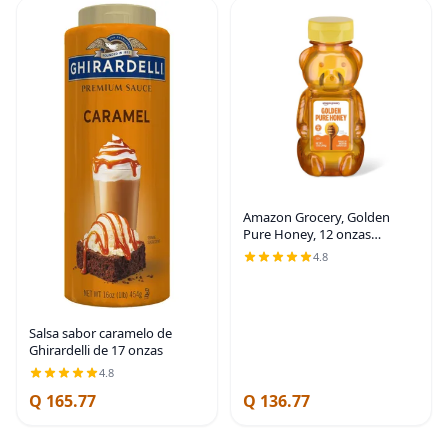
Amazon Grocery, Golden
Pure Honey, 12 onzas
(anteriormente Amazon
4.8
Fresh, el embalaje puede
variar)
Salsa sabor caramelo de
Ghirardelli de 17 onzas
4.8
Q 165.77
Q 136.77