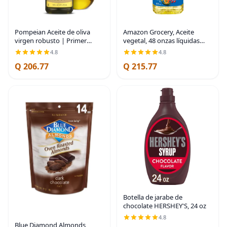
Pompeian Aceite de oliva
Amazon Grocery, Aceite
virgen robusto | Primer
vegetal, 48 onzas líquidas
aceite de oliva prensado en
(anteriormente Happy Belly,
4.8
4.8
frío para cocinar: sabor audaz
el embalaje puede variar)
Q 206.77
Q 215.77
para pasta, adobos y
aderezos para
Botella de jarabe de
chocolate HERSHEY'S, 24 oz
4.8
Blue Diamond Almonds,